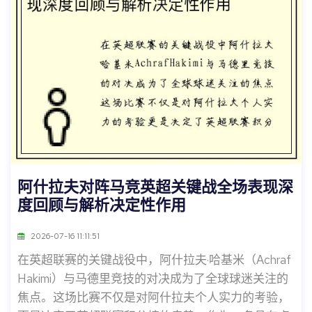
阿什拉夫对阵马竞英超关键战全场表现深
度回顾与解析决定性作用
2026-07-16 11:11:51
在英超联赛的关键战役中，阿什拉夫·哈基米（Achraf
Hakimi）与马德里竞技的对决成为了全球球迷关注的
焦点。这场比赛不仅是对阿什拉夫个人实力的考验，