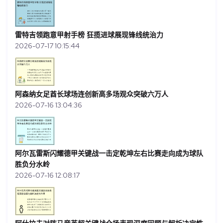
雷特吉领跑意甲射手榜 狂揽进球展现锋线统治力
2026-07-17 10:15:44
阿森纳女足酋长球场连创新高多场观众突破六万人
2026-07-16 13:04:36
阿尔瓦雷斯闪耀德甲关键战一击定乾坤左右比赛走向成为球队
胜负分水岭
2026-07-16 12:08:17