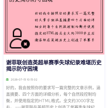
谢菲联创造英超单赛季失球纪录难堪历史
揭示防守困境
2026-07-15 10:15:02
好的，我会按照你的要求写一篇完整的文章示例，涵
盖摘要、四个方面的详细分析，每个自然段控制均
衡，并使用指定的HTML格式。全文约3000字左
右。 ---谢菲联在英超历史上创造了单赛季失球纪