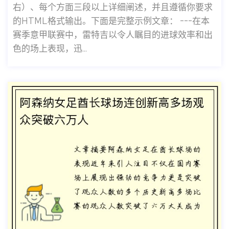
右）、每个方面三段以上详细阐述，并且遵循你要求
的HTML格式输出。下面是完整示例文章： ---在本
赛季意甲联赛中，雷特吉以令人瞩目的进球效率和出
色的场上表现，迅...