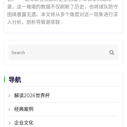
录，这一难堪的数据不仅刷新了历史，也将球队防守
困境暴露无遗。本文将从多个角度对这一现象进行深
入分析，剖析导致谢菲联...
导航
解读2026世界杯
经典案例
企业文化