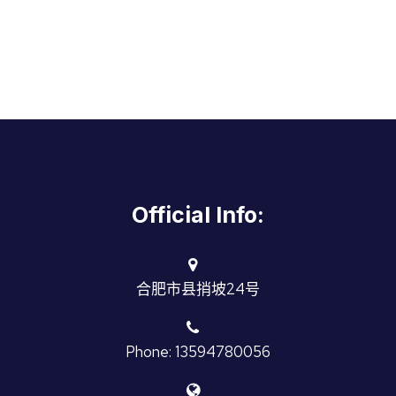
Official Info:
合肥市县捎坡24号
Phone: 13594780056