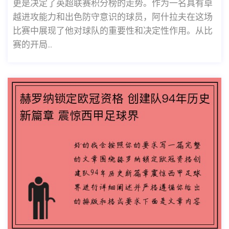
更是决定了英超联赛积分榜的走势。作为一名具有卓
越进攻能力和出色防守意识的球员，阿什拉夫在这场
比赛中展现了他对球队的重要性和决定性作用。从比
赛的开局...