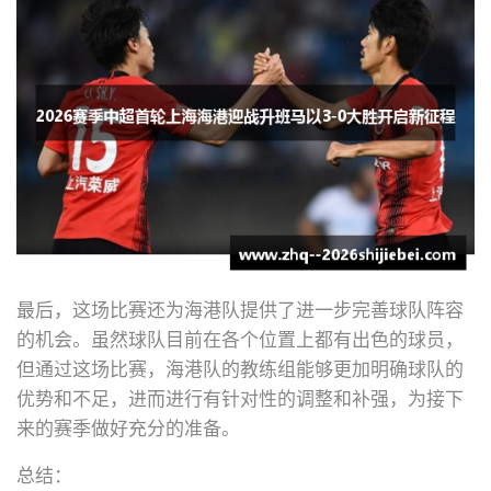
最后，这场比赛还为海港队提供了进一步完善球队阵容
的机会。虽然球队目前在各个位置上都有出色的球员，
但通过这场比赛，海港队的教练组能够更加明确球队的
优势和不足，进而进行有针对性的调整和补强，为接下
来的赛季做好充分的准备。
总结：