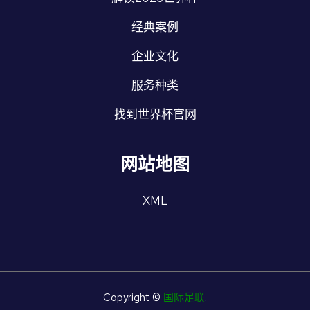
经典案例
企业文化
服务种类
找到世界杯官网
网站地图
XML
Copyright ©
国际足联
.