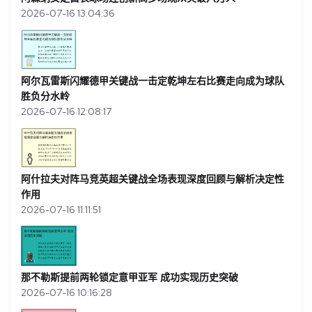
2026-07-16 13:04:36
阿尔瓦雷斯闪耀德甲关键战一击定乾坤左右比赛走向成为球队
胜负分水岭
2026-07-16 12:08:17
阿什拉夫对阵马竞英超关键战全场表现深度回顾与解析决定性
作用
2026-07-16 11:11:51
那不勒斯提前两轮锁定意甲亚军 成功实现历史突破
2026-07-16 10:16:28