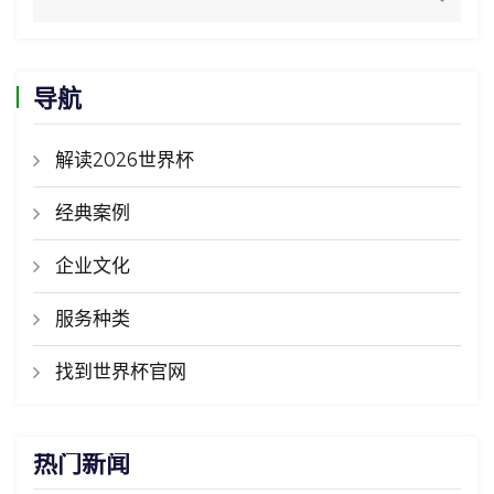
导航
解读2026世界杯
经典案例
企业文化
服务种类
找到世界杯官网
热门新闻