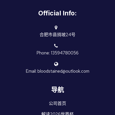
Official Info:
合肥市县捎坡24号
Phone: 13594780056
Email: bloodstained@outlook.com
导航
公司首页
解读2026世界杯