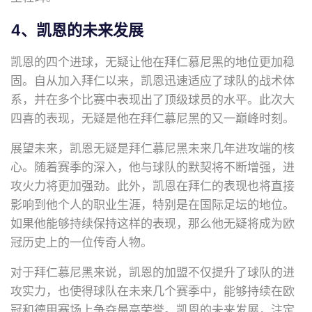
4、凯恩的未来发展
凯恩的四个进球，无疑让他在拜仁慕尼黑的地位更加稳
固。自从加入拜仁以来，凯恩迅速适应了球队的战术体
系，并在多个比赛中表现出了顶级球员的水平。此次大
四喜的表现，无疑是他在拜仁慕尼黑的又一巅峰时刻。
展望未来，凯恩无疑是拜仁慕尼黑未来几年进攻端的核
心。随着赛季的深入，他与球队的默契将不断增强，进
攻火力将更加强劲。此外，凯恩在拜仁的表现也将直接
影响到他个人的职业生涯，特别是在国际足坛的地位。
如果他能够持续保持这样的表现，那么他无疑将成为欧
冠历史上的一位传奇人物。
对于拜仁慕尼黑来说，凯恩的加盟不仅提升了球队的进
攻实力，也使得球队在未来几个赛季中，能够持续在欧
冠和德甲赛场上争夺最高荣誉。凯恩的未来发展，注定