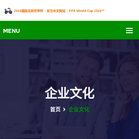
企业文化
首页
企业文化