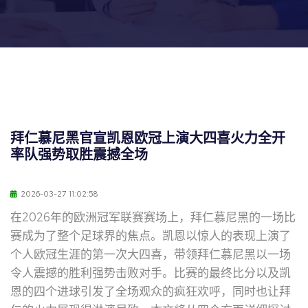
拜仁慕尼黑官宣凯恩欧冠上演大四喜火力全开
率队强势取胜震撼全场
2026-03-27 11:02:58
在2026年的欧洲冠军联赛赛场上，拜仁慕尼黑的一场比
赛成为了整个足球界的焦点。凯恩以惊人的表现上演了
个人欧冠生涯的第一次大四喜，带领拜仁慕尼黑以一场
令人震撼的胜利强势击败对手。比赛的最终比分以及凯
恩的四个进球引发了全场观众的疯狂欢呼，同时也让拜