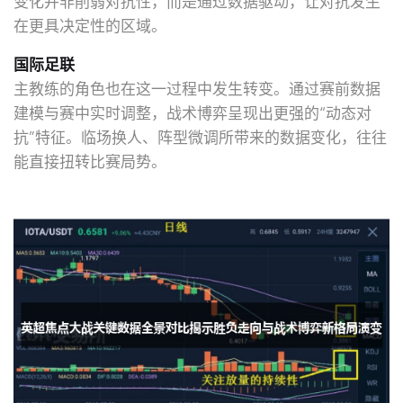
变化并非削弱对抗性，而是通过数据驱动，让对抗发生
在更具决定性的区域。
国际足联
主教练的角色也在这一过程中发生转变。通过赛前数据
建模与赛中实时调整，战术博弈呈现出更强的“动态对
抗”特征。临场换人、阵型微调所带来的数据变化，往往
能直接扭转比赛局势。