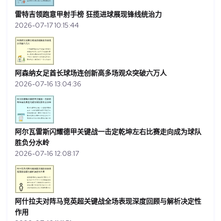
雷特吉领跑意甲射手榜 狂揽进球展现锋线统治力
2026-07-17 10:15:44
阿森纳女足酋长球场连创新高多场观众突破六万人
2026-07-16 13:04:36
阿尔瓦雷斯闪耀德甲关键战一击定乾坤左右比赛走向成为球队
胜负分水岭
2026-07-16 12:08:17
阿什拉夫对阵马竞英超关键战全场表现深度回顾与解析决定性
作用