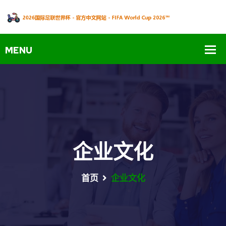
企业文化
首页
企业文化