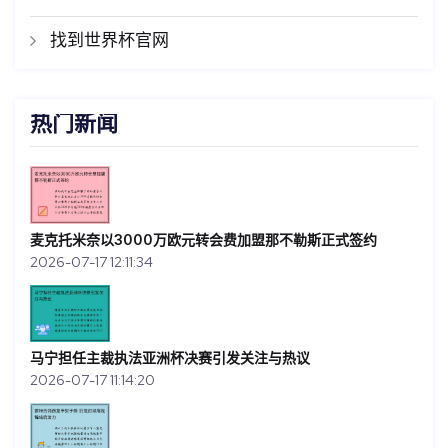
找到世界杯官网
热门新闻
麦克托米奈以3000万欧元转会费加盟那不勒斯正式签约
2026-07-17 12:11:34
马宁担任主裁执法亚洲杯决赛引发关注与热议
2026-07-17 11:14:20