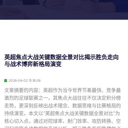
英超焦点大战关键数据全景对比揭示胜负走向
与战术博弈新格局演变
2026-04-02 15:18:09
文章摘要的内容：英超作为当今世界节奏最快、竞争最
激烈的足球联赛之一，其焦点大战往往不仅决定积分榜
走势，更深刻反映出战术理念、数据思维与比赛格局的
持续演变。本文以“英超焦点大战关键数据全景对比”为
核心切入点，通过对控球率、射门效率、攻防转换、空