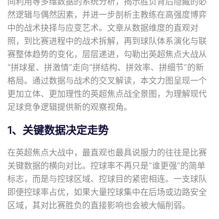
间利用等多维数据的系统分析，揭示胜负背后隐藏的必
然逻辑与偶然因素，并进一步剖析主教练在高强度博弈
中的战术抉择与应变艺术。文章从数据维度的直观对
照，到比赛进程中的战术拆解，再到球队体系演化与联
赛整体趋势的变化，层层递进，勾勒出英超焦点大战从
“拼球星、拼激情”走向“拼结构、拼效率、拼细节”的新
格局。通过数据与战术的交叉解读，本文力图呈现一个
更加立体、更加理性的英超焦点战全景图，为理解现代
足球竞争逻辑提供新的观察视角。
1、关键数据决定走势
在英超焦点大战中，最直观也最具说服力的往往是比赛
关键数据的横向对比。控球率不再只是“谁更强”的简单
标志，而是与控球区域、控球目的紧密相连。一支球队
即便控球率占优，如果大量控球集中在后场或边路安全
区域，其对比赛胜负的直接影响也会被大幅削弱。