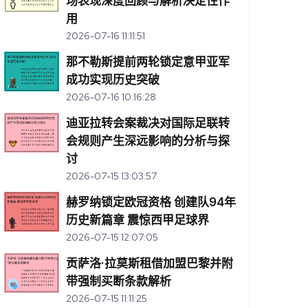
场表现深度回顾与解析决定性作
用
2026-07-16 11:11:51
那不勒斯提前两轮锁定意甲亚军
成功实现历史突破
2026-07-16 10:16:28
迪亚拉转会案裁决对国际足联转
会规则产生深远影响的分析与探
讨
2026-07-15 13:03:57
赫罗纳锁定欧冠资格 创建队94年
历史新篇章 震惊西甲足球界
2026-07-15 12:07:05
贡萨洛·拉莫斯租借加盟巴黎并附
带强制买断条款解析
2026-07-15 11:11:25