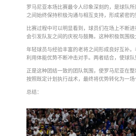
罗马尼亚本场比赛最令人印象深刻的，是球队所
之间始终保持积极沟通与相互支持，形成紧密的
比赛过程中可以明显看到，球员们在场上不断进
会引发队友之间的庆祝与鼓舞。这种积极氛围极
年轻球员与经验丰富的老将之间形成良好互补。
利用体能优势不断冲击对手。两者结合，使球队
正是这种团结一致的团队氛围，使罗马尼亚在整
按照既定计划执行战术，最终将优势转化为一场
总结：