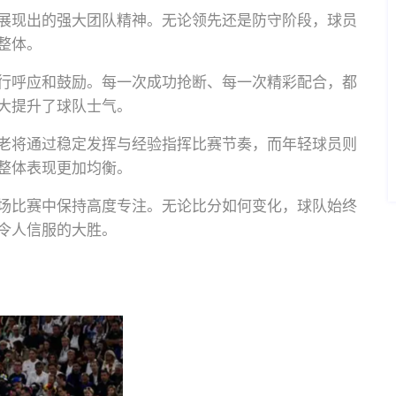
展现出的强大团队精神。无论领先还是防守阶段，球员
整体。
行呼应和鼓励。每一次成功抢断、每一次精彩配合，都
大提升了球队士气。
老将通过稳定发挥与经验指挥比赛节奏，而年轻球员则
整体表现更加均衡。
场比赛中保持高度专注。无论比分如何变化，球队始终
令人信服的大胜。