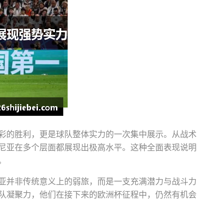
彩的胜利，更是球队整体实力的一次集中展示。从战术
尼亚在多个层面都展现出极高水平。这种全面表现说明
。
亚并非传统意义上的弱旅，而是一支充满潜力与战斗力
队凝聚力，他们在接下来的欧洲杯征程中，仍然有机会