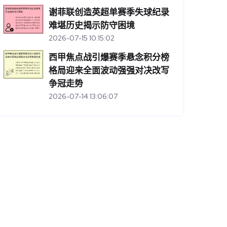
谢菲联创造英超单赛季失球纪录
难堪历史揭示防守困境
2026-07-15 10:15:02
西甲焦点战引爆赛季悬念积分榜
格局迎来全面波动强强对决改写
争冠走势
2026-07-14 13:06:07