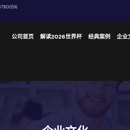
4780056
公司首页
解读2026世界杯
经典案例
企业