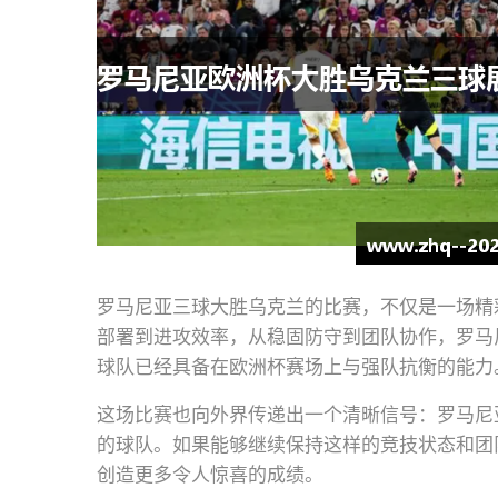
罗马尼亚三球大胜乌克兰的比赛，不仅是一场精
部署到进攻效率，从稳固防守到团队协作，罗马
球队已经具备在欧洲杯赛场上与强队抗衡的能力
这场比赛也向外界传递出一个清晰信号：罗马尼
的球队。如果能够继续保持这样的竞技状态和团
创造更多令人惊喜的成绩。