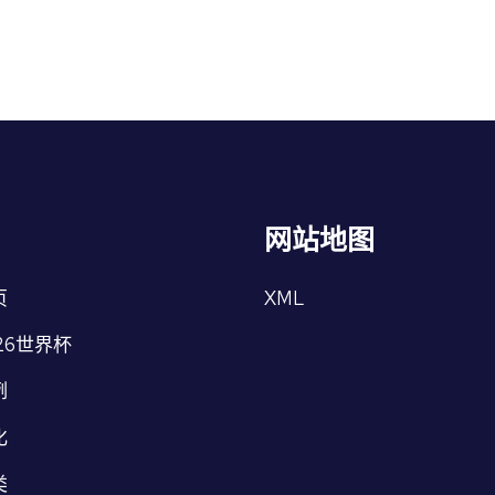
网站地图
页
XML
26世界杯
例
化
类