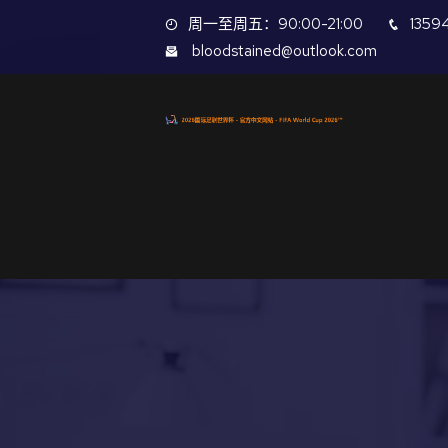
周一至周五：90:00-21:00
1359
bloodstained@outlook.com