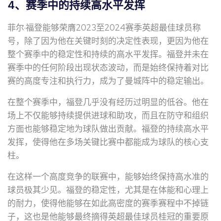
4、赛季中的持续高水平发挥
菲尔·福登能够荣膺2023至2024赛季英超最佳球员称
号，除了因为他在关键时刻的决定性表现，更因为他在
整个赛季中的稳定性和持续的高水平发挥。福登并未在
赛季中的任何阶段出现状态波动，而是始终保持着对比
赛的高度专注和执行力，成为了曼城阵中的稳定输出。
在整个赛季中，福登几乎没有经历过明显的低谷。他在
场上不仅能够持续提供进球和助攻，而且在防守和组织
方面也能够稳定地为球队做出贡献。福登的持续高水平
发挥，使得他在多场关键比赛中都能成为球队的核心支
柱。
在这样一个高度竞争的联赛中，能够始终保持高水准的
球员极其少见。福登的稳定性，尤其是在体能和心理上
的耐力，使得他能够在如此高密度的赛季赛程中不掉链
子，这也是他能够最终摘得英超最佳球员桂冠的重要原