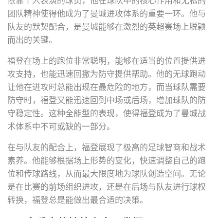
依靠个人表演的球员，他在球队中的核心作用和无私的
团队精神使得他成为了曼城进攻体系的重要一环。他与
队友的默契配合，是曼城能够在激烈的英超赛场上脱颖
而出的关键。
福登在场上的跑位非常聪明，能够在适当的位置提供进
攻支持，也能迅速回撤为防守提供帮助。他的无球跑动
让他在进攻时总能出现在最危险的地方，而当球队需要
防守时，福登又能迅速回到中场或后场，增加球队的防
守稳定性。这种全能型的表现，使得福登成为了曼城战
术体系中不可或缺的一部分。
在与队友的配合上，福登展现了极高的足球智商和战术
素养。他能够根据场上形势的变化，快速调整自己的跑
位和传球路线，从而最大限度地为球队创造空间。无论
是在比赛的前场组织进攻，还是在后场与队友进行球权
转换，福登总是能做出最合适的决策。