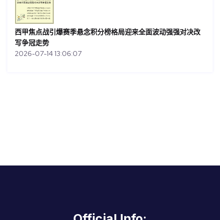
西甲焦点战引爆赛季悬念积分榜格局迎来全面波动强强对决改
写争冠走势
2026-07-14 13:06:07
Official Info: