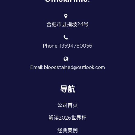
合肥市县捎坡24号
Phone: 13594780056
Email: bloodstained@outlook.com
导航
公司首页
解读2026世界杯
经典案例