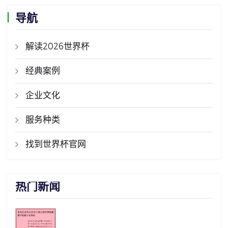
导航
解读2026世界杯
经典案例
企业文化
服务种类
找到世界杯官网
热门新闻