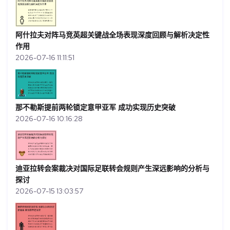
阿什拉夫对阵马竞英超关键战全场表现深度回顾与解析决定性
作用
2026-07-16 11:11:51
那不勒斯提前两轮锁定意甲亚军 成功实现历史突破
2026-07-16 10:16:28
迪亚拉转会案裁决对国际足联转会规则产生深远影响的分析与
探讨
2026-07-15 13:03:57