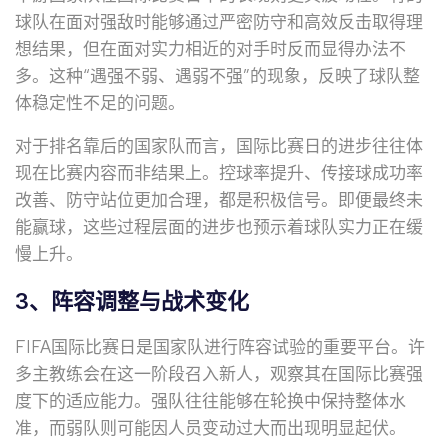
球队在面对强敌时能够通过严密防守和高效反击取得理
想结果，但在面对实力相近的对手时反而显得办法不
多。这种“遇强不弱、遇弱不强”的现象，反映了球队整
体稳定性不足的问题。
对于排名靠后的国家队而言，国际比赛日的进步往往体
现在比赛内容而非结果上。控球率提升、传接球成功率
改善、防守站位更加合理，都是积极信号。即便最终未
能赢球，这些过程层面的进步也预示着球队实力正在缓
慢上升。
3、阵容调整与战术变化
FIFA国际比赛日是国家队进行阵容试验的重要平台。许
多主教练会在这一阶段召入新人，观察其在国际比赛强
度下的适应能力。强队往往能够在轮换中保持整体水
准，而弱队则可能因人员变动过大而出现明显起伏。