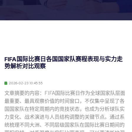
FIFA国际比赛日各国国家队赛程表现与实力走
势解析对比观察
2026-02-23 10:45:55
文章摘要的内容：FIFA国际比赛日作为全球国家队层面
最重要、最具观察价值的时间窗口，不仅集中呈现了各
国国家队在特定周期内的竞技状态，也成为分析球队实
力变化、战术演进与人员结构调整的关键节点。通过系
统梳理不同大洲、不同层级国家队在国际比赛日期间的