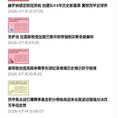
赫罗纳锁定欧冠资格 创建队94年历史新篇章 震惊西甲足球界
2026-07-15 12:07:05
贡萨洛·拉莫斯租借加盟巴黎并附带强制买断条款解析
2026-07-15 11:11:25
谢菲联创造英超单赛季失球纪录难堪历史揭示防守困境
2026-07-15 10:15:02
西甲焦点战引爆赛季悬念积分榜格局迎来全面波动强强对决改
写争冠走势
2026-07-14 13:06:07