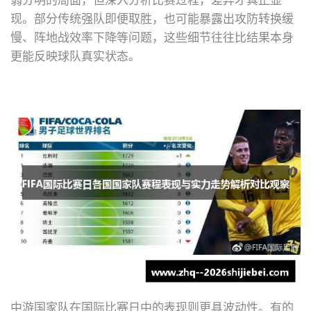
弱分明的局面，但深入分析比赛过程，差异才真正显
现。部分传统强队即便取胜，也可能暴露出攻防转换缓
慢、阵地战效率下降等问题，这些细节往往比结果本身
更能反映球队真实状态。
中游国家队在国际比赛日中的表现则更具波动性。有的