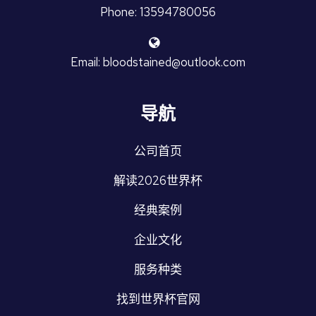
Phone: 13594780056
Email: bloodstained@outlook.com
导航
公司首页
解读2026世界杯
经典案例
企业文化
服务种类
找到世界杯官网