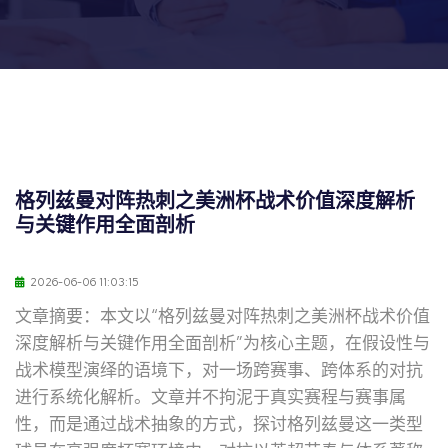
格列兹曼对阵热刺之美洲杯战术价值深度解析
与关键作用全面剖析
2026-06-06 11:03:15
文章摘要：本文以“格列兹曼对阵热刺之美洲杯战术价值
深度解析与关键作用全面剖析”为核心主题，在假设性与
战术模型演绎的语境下，对一场跨赛事、跨体系的对抗
进行系统化解析。文章并不拘泥于真实赛程与赛事属
性，而是通过战术抽象的方式，探讨格列兹曼这一类型