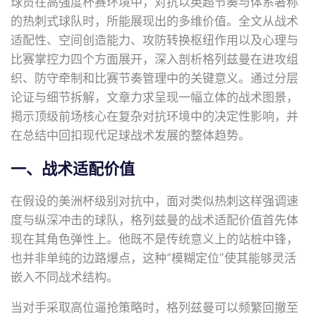
球员在高强度杯赛环境中，对抗以英超节奏与体系著称
的热刺式球队时，所能展现出的多维价值。全文从战术
适配性、空间创造能力、攻防转换枢纽作用以及心理与
比赛掌控力四个方面展开，深入剖析格列兹曼在进攻组
织、防守牵制和比赛节奏管理中的关键意义。通过分层
论证与细节拆解，文章力求呈现一幅立体的战术图景，
揭示顶级前场核心在复杂对抗环境中的决定性影响，并
在总结中回扣现代足球战术发展的整体趋势。
一、战术适配价值
在假设的美洲杯级别对抗中，面对类似热刺这样强调速
度与纵深冲击的球队，格列兹曼的战术适配价值首先体
现在其角色弹性上。他既不是传统意义上的站桩中锋，
也并非单纯的边路爆点，这种“模糊定位”使其能够灵活
嵌入不同战术结构。
当对手采取高位逼抢策略时，格列兹曼可以频繁回撤至