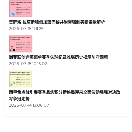
贡萨洛·拉莫斯租借加盟巴黎并附带强制买断条款解析
2026-07-15 11:11:25
谢菲联创造英超单赛季失球纪录难堪历史揭示防守困境
2026-07-15 10:15:02
西甲焦点战引爆赛季悬念积分榜格局迎来全面波动强强对决改
写争冠走势
2026-07-14 13:06:07