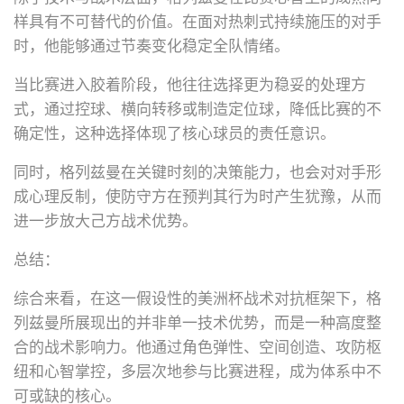
样具有不可替代的价值。在面对热刺式持续施压的对手
时，他能够通过节奏变化稳定全队情绪。
当比赛进入胶着阶段，他往往选择更为稳妥的处理方
式，通过控球、横向转移或制造定位球，降低比赛的不
确定性，这种选择体现了核心球员的责任意识。
同时，格列兹曼在关键时刻的决策能力，也会对对手形
成心理反制，使防守方在预判其行为时产生犹豫，从而
进一步放大己方战术优势。
总结：
综合来看，在这一假设性的美洲杯战术对抗框架下，格
列兹曼所展现出的并非单一技术优势，而是一种高度整
合的战术影响力。他通过角色弹性、空间创造、攻防枢
纽和心智掌控，多层次地参与比赛进程，成为体系中不
可或缺的核心。