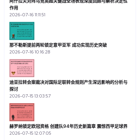
阿什拉夫对阵马竞英超关键战全场表现深度回顾与解析决定性
作用
2026-07-16 11:11:51
那不勒斯提前两轮锁定意甲亚军 成功实现历史突破
2026-07-16 10:16:28
迪亚拉转会案裁决对国际足联转会规则产生深远影响的分析与
探讨
2026-07-15 13:03:57
赫罗纳锁定欧冠资格 创建队94年历史新篇章 震惊西甲足球界
2026-07-15 12:07:05