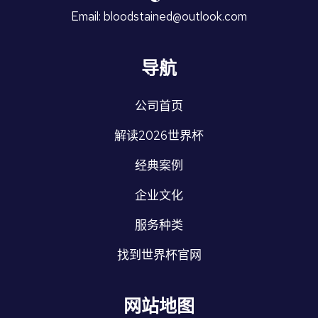
Email: bloodstained@outlook.com
导航
公司首页
解读2026世界杯
经典案例
企业文化
服务种类
找到世界杯官网
网站地图