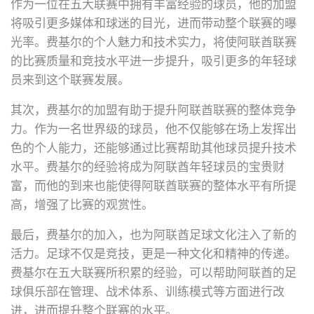
作为一位在五大联赛中拥有丰富经验的球员，他的加盟
将吸引更多媒体和球迷的目光，进而带动整个联赛的曝
光率。费基尔的个人魅力和技术实力，将使阿联酋联赛
的比赛质量和竞技水平进一步提升，吸引更多的年轻球
员来到这个联赛发展。
其次，费基尔的加盟有助于提升阿联酋联赛的整体竞争
力。作为一名世界级的球员，他不仅能够在场上发挥出
色的个人能力，还能够通过比赛帮助其他球员提升技术
水平。费基尔的经验将成为阿联酋年轻球员的宝贵财
富，而他的到来也能使得阿联酋联赛的整体水平有所提
高，增强了比赛的观赏性。
最后，费基尔的加入，也为阿联酋足球文化注入了新的
活力。足球不仅是竞技，更是一种文化和精神的传递。
费基尔在五大联赛所积累的经验，可以帮助阿联酋的足
球俱乐部在管理、战术体系、训练模式等方面进行改
进，进而提升整个联赛的水平。