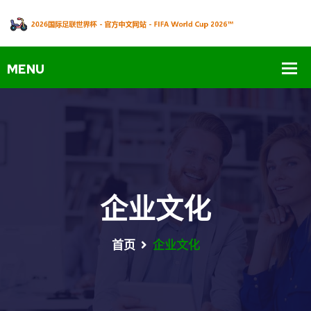
企业文化
首页
企业文化