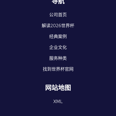
导航
公司首页
解读2026世界杯
经典案例
企业文化
服务种类
找到世界杯官网
网站地图
XML