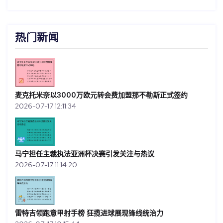
热门新闻
麦克托米奈以3000万欧元转会费加盟那不勒斯正式签约
2026-07-17 12:11:34
马宁担任主裁执法亚洲杯决赛引发关注与热议
2026-07-17 11:14:20
雷特吉领跑意甲射手榜 狂揽进球展现锋线统治力