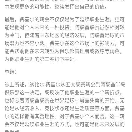
中发现更多的可能性，继续发挥出自己的价值。
最后，费基尔的转会不仅仅是为了延续职业生涯，更可
能是他对个人未来的一种投资。阿联酋联赛虽然相对较
为冷门，但随着中东地区的经济发展，阿联酋足球的市
场潜力也不容小觑。费基尔在这个市场上的影响力，可
能会帮助他在未来转型为俱乐部管理者或教练等角色，
为他职业生涯的第二春打下基础。
总结：
综上所述，纳比尔·费基尔从五大联赛转会到阿联酋半岛
俱乐部这一决定，既反映了他职业生涯的一个转折点，
也标志着阿联酋联赛在世界足坛中崭露头角的开始。无
论是从经济收入、竞技状态还是生活质量等方面，费基
尔的选择都有其合理性。对于费基尔个人而言，这一转
会不仅是延续职业生涯的方式，也可能是他未来发展的