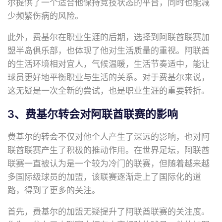
尔提供了一个适合他保持竞技状态的平台，同时也能减
少频繁伤病的风险。
此外，费基尔在职业生涯的后期，选择到阿联酋联赛加
盟半岛俱乐部，也体现了他对生活质量的重视。阿联酋
的生活环境相对宜人，气候温暖，生活节奏适中，能让
球员更好地平衡职业与生活的关系。对于费基尔来说，
这无疑是一次全新的尝试，也是职业生涯的重要转折。
3、费基尔转会对阿联酋联赛的影响
费基尔的转会不仅对他个人产生了深远的影响，也对阿
联酋联赛产生了积极的推动作用。在世界足坛，阿联酋
联赛一直被认为是一个较为冷门的联赛，但随着越来越
多国际级球员的加盟，该联赛逐渐走上了国际化的道
路，得到了更多的关注。
首先，费基尔的加盟无疑提升了阿联酋联赛的关注度。