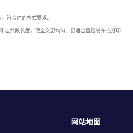
衡，符合你的格式要求。
布和自然段长度，使全文更均匀、更适合直接发布或打印
网站地图