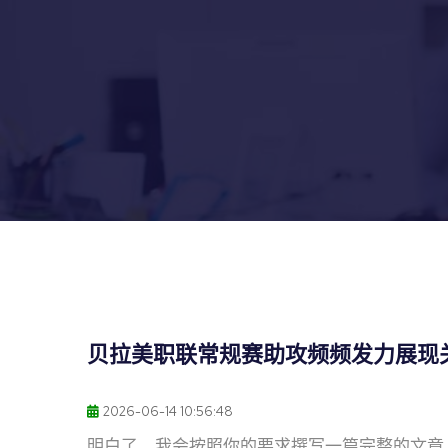
贝拉美职联常规赛助攻频频发力展现
2026-06-14 10:56:48
明白了，我会按照你的要求撰写一篇完整的文章，