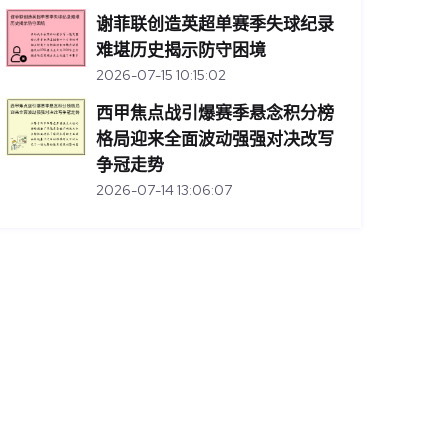
谢菲联创造英超单赛季失球纪录
难堪历史揭示防守困境
2026-07-15 10:15:02
西甲焦点战引爆赛季悬念积分榜
格局迎来全面波动强强对决改写
争冠走势
2026-07-14 13:06:07