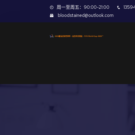
周一至周五：90:00-21:00
1359
bloodstained@outlook.com