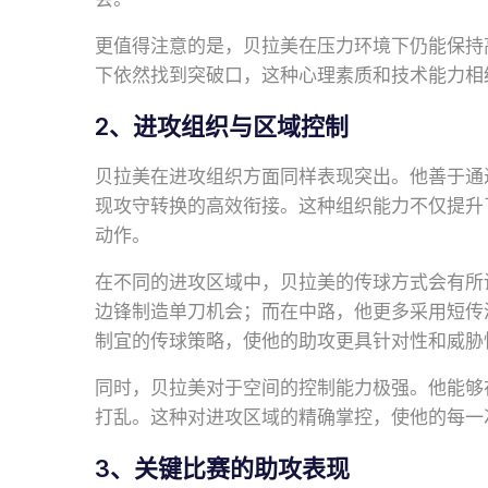
更值得注意的是，贝拉美在压力环境下仍能保持
下依然找到突破口，这种心理素质和技术能力相
2、进攻组织与区域控制
贝拉美在进攻组织方面同样表现突出。他善于通
现攻守转换的高效衔接。这种组织能力不仅提升
动作。
在不同的进攻区域中，贝拉美的传球方式会有所
边锋制造单刀机会；而在中路，他更多采用短传
制宜的传球策略，使他的助攻更具针对性和威胁
同时，贝拉美对于空间的控制能力极强。他能够
打乱。这种对进攻区域的精确掌控，使他的每一
3、关键比赛的助攻表现