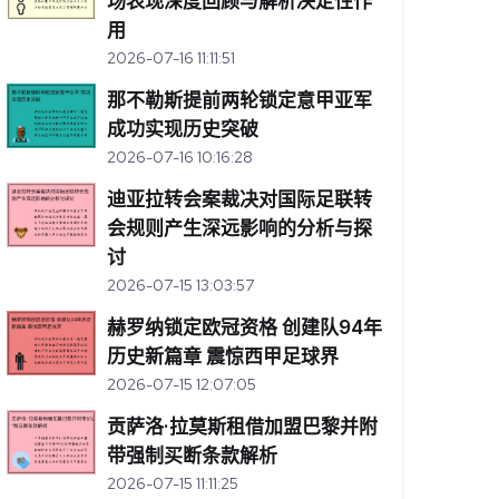
场表现深度回顾与解析决定性作
用
2026-07-16 11:11:51
那不勒斯提前两轮锁定意甲亚军
成功实现历史突破
2026-07-16 10:16:28
迪亚拉转会案裁决对国际足联转
会规则产生深远影响的分析与探
讨
2026-07-15 13:03:57
赫罗纳锁定欧冠资格 创建队94年
历史新篇章 震惊西甲足球界
2026-07-15 12:07:05
贡萨洛·拉莫斯租借加盟巴黎并附
带强制买断条款解析
2026-07-15 11:11:25