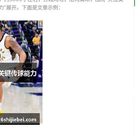
力”展开。下面是文章示例：