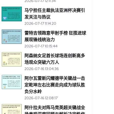
2026-07-17 12:11:34
马宁担任主裁执法亚洲杯决赛引
发关注与热议
2026-07-17 11:14:20
雷特吉领跑意甲射手榜 狂揽进球
展现锋线统治力
2026-07-17 10:15:44
阿森纳女足酋长球场连创新高多
场观众突破六万人
2026-07-16 13:04:36
阿尔瓦雷斯闪耀德甲关键战一击
定乾坤左右比赛走向成为球队胜
负分水岭
2026-07-16 12:08:17
阿什拉夫对阵马竞英超关键战全