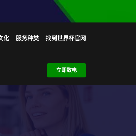
文化
服务种类
找到世界杯官网
立即致电