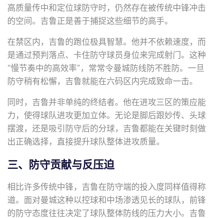
高质量传中和定位球防守时，仍然存在被传统中锋冲击
的空间。吉鲁正是善于捕捉这些细节的高手。
在禁区内，吉鲁的跑位极具智慧。他并不依赖速度，而
是通过预判落点、卡住防守球员身位来完成射门。这种
“慢节奏中的高效率”，常常令曼城防线防不胜防。一旦
防守稍有松懈，吉鲁就能在六码区内完成致命一击。
同时，吉鲁并非单纯的终结者。他在进攻三区的策应能
力，使得球队进攻更加立体。无论是脚后跟妙传、头球
摆渡，还是吸引防守后的分球，吉鲁都能在关键时刻做
出正确选择，直接提升球队整体进攻质量。
三、防守贡献与反压迫
相比许多传统中锋，吉鲁在防守端的投入度同样值得称
道。面对曼城这种以控球和中场渗透见长的球队，前锋
的防守态度往往决定了球队整体防线的压力大小。吉鲁