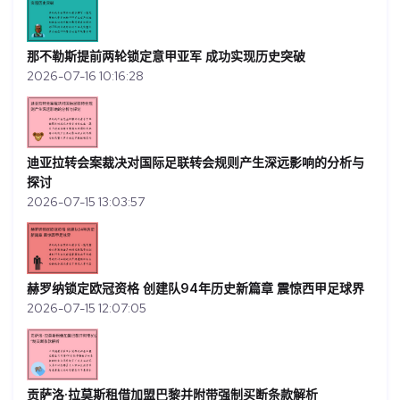
那不勒斯提前两轮锁定意甲亚军 成功实现历史突破
2026-07-16 10:16:28
迪亚拉转会案裁决对国际足联转会规则产生深远影响的分析与
探讨
2026-07-15 13:03:57
赫罗纳锁定欧冠资格 创建队94年历史新篇章 震惊西甲足球界
2026-07-15 12:07:05
贡萨洛·拉莫斯租借加盟巴黎并附带强制买断条款解析