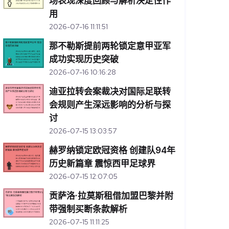
场表现深度回顾与解析决定性作
用
2026-07-16 11:11:51
那不勒斯提前两轮锁定意甲亚军
成功实现历史突破
2026-07-16 10:16:28
迪亚拉转会案裁决对国际足联转
会规则产生深远影响的分析与探
讨
2026-07-15 13:03:57
赫罗纳锁定欧冠资格 创建队94年
历史新篇章 震惊西甲足球界
2026-07-15 12:07:05
贡萨洛·拉莫斯租借加盟巴黎并附
带强制买断条款解析
2026-07-15 11:11:25