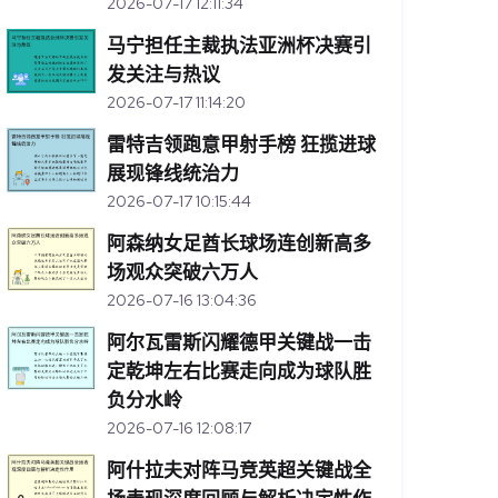
2026-07-17 12:11:34
马宁担任主裁执法亚洲杯决赛引
发关注与热议
2026-07-17 11:14:20
雷特吉领跑意甲射手榜 狂揽进球
展现锋线统治力
2026-07-17 10:15:44
阿森纳女足酋长球场连创新高多
场观众突破六万人
2026-07-16 13:04:36
阿尔瓦雷斯闪耀德甲关键战一击
定乾坤左右比赛走向成为球队胜
负分水岭
2026-07-16 12:08:17
阿什拉夫对阵马竞英超关键战全