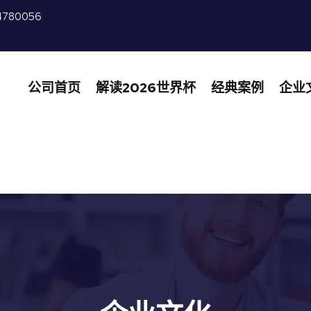
4780056
公司首页
解读2026世界杯
经典案例
企业