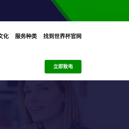
文化
服务种类
找到世界杯官网
立即致电