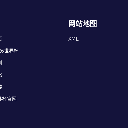
网站地图
页
XML
26世界杯
例
化
类
界杯官网