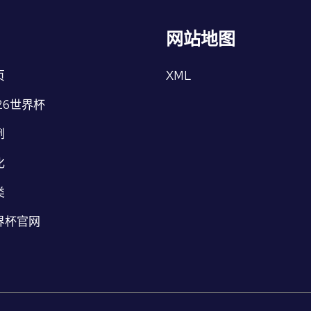
网站地图
页
XML
26世界杯
例
化
类
界杯官网