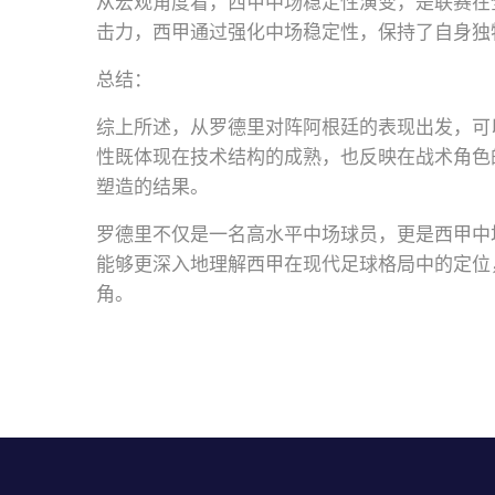
从宏观角度看，西甲中场稳定性演变，是联赛在
击力，西甲通过强化中场稳定性，保持了自身独
总结：
综上所述，从罗德里对阵阿根廷的表现出发，可
性既体现在技术结构的成熟，也反映在战术角色
塑造的结果。
罗德里不仅是一名高水平中场球员，更是西甲中
能够更深入地理解西甲在现代足球格局中的定位
角。