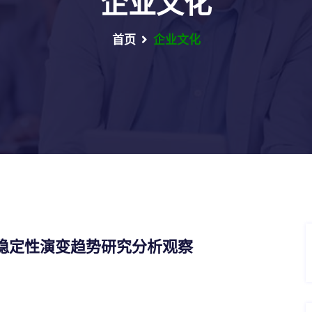
企业文化
首页
企业文化
稳定性演变趋势研究分析观察