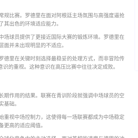
常规比赛。罗德里在面对阿根廷主场氛围与高强度逼抢
了其出色的环境适应能力。
中场球员提供了更接近国际大赛的锻炼环境。罗德里在
层面并未出现明显的不适应。
罗德里在关键时刻选择最稳妥的处理方式，而非冒险传
”意识的重视。这种意识在高压比赛中往往决定成败。
长期作用的结果。联赛在青训阶段就强调中场球员的空
实基础。
始重视中场控制力，这使得每一场联赛都成为中场稳定
备更高的适应阈值。