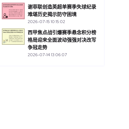
谢菲联创造英超单赛季失球纪录
难堪历史揭示防守困境
2026-07-15 10:15:02
西甲焦点战引爆赛季悬念积分榜
格局迎来全面波动强强对决改写
争冠走势
2026-07-14 13:06:07