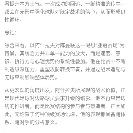
著提升本方士气。一次成功的回追、一脚精准的传中，
都会在无形中强化球队对既定战术的信心，从而形成良
性循环。
总结：
综合来看，以阿什拉夫对阵曼联这一假想“亚冠赛场”为
背景，其统治力并非单一能力的放大，而是速度、意
识、执行力与心理优势的系统性叠加。他在比赛中不断
制造纵深压力，重塑攻防转换节奏，并通过战术适配与
无球牵制影响整体局势。
从更宏观的角度出发，阿什拉夫所展现的战术价值，正
是现代足球对边路球员要求升级的缩影。他不再只是边
线的推进者，而是比赛结构的参与者与塑造者。正因如
此，无论置于何种顶级赛场语境，他的表现都具备跨体
系、跨对手的分析意义。