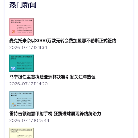
热门新闻
麦克托米奈以3000万欧元转会费加盟那不勒斯正式签约
2026-07-17 12:11:34
马宁担任主裁执法亚洲杯决赛引发关注与热议
2026-07-17 11:14:20
雷特吉领跑意甲射手榜 狂揽进球展现锋线统治力
2026-07-17 10:15:44