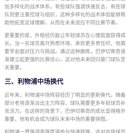
加多样化的战术体系。有些球队强调快速反击，有些球
队则更注重控球与组织，这种多样化的战术体验能够帮
助他拓宽足球理解，从而在未来适应不同比赛节奏。
更重要的是，外租经历能让年轻球员在心理层面获得成
长。当一名球员离开熟悉环境、承担更多责任时，他需
要学会面对压力与挑战。通过这种磨练，巴伊切蒂奇逐
渐建立起更强的比赛信心，这对他未来回归豪门球队至
关重要。
三、利物浦中场换代
近年来，利物浦中场阵容经历了明显的更新换代。随着
部分老将逐渐淡出主力阵容，球队需要更多年轻球员补
充活力。在这样的背景下，巴伊切蒂奇的成长显得格外
重要，他有机会成为球队未来中场的重要拼图。
利物浦一贯强调高强度逼抢与快速转换，这对中场球员