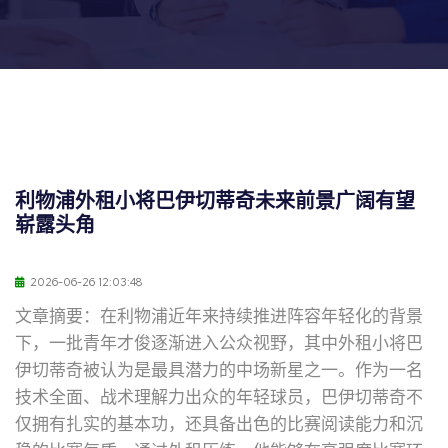
利物浦外租小将巴伊切蒂奇未来前景广阔有望
崭露头角
2026-06-26 12:03:48
文章摘要：在利物浦近年来持续推进阵容年轻化的背景
下，一批青年才俊逐渐进入公众视野，其中外租小将巴
伊切蒂奇被认为是最具潜力的中场新星之一。作为一名
技术全面、战术理解力出众的年轻球员，巴伊切蒂奇不
仅拥有扎实的基本功，还具备出色的比赛阅读能力和沉