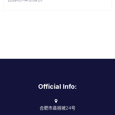
2026-07-14 13:06:07
Official Info:
合肥市县捎坡24号