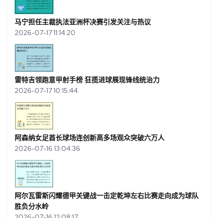
马宁担任主裁执法亚洲杯决赛引发关注与热议
2026-07-17 11:14:20
雷特吉领跑意甲射手榜 狂揽进球展现锋线统治力
2026-07-17 10:15:44
阿森纳女足酋长球场连创新高多场观众突破六万人
2026-07-16 13:04:36
阿尔瓦雷斯闪耀德甲关键战一击定乾坤左右比赛走向成为球队
胜负分水岭
2026-07-16 12:08:17