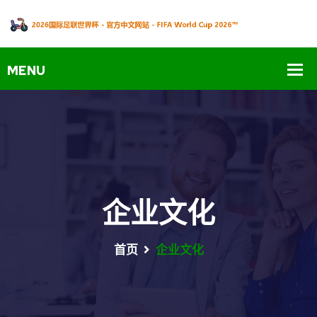
企业文化
首页
企业文化