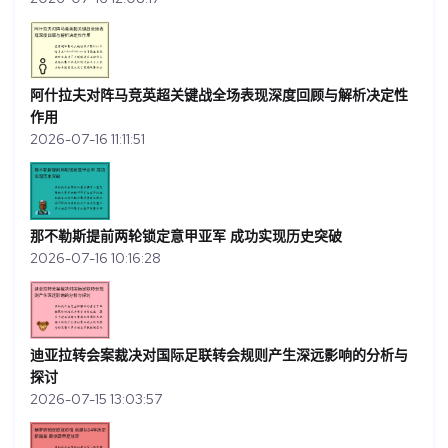
阿什拉夫对阵马竞英超关键战全场表现深度回顾与解析决定性
作用
2026-07-16 11:11:51
那不勒斯提前两轮锁定意甲亚军 成功实现历史突破
2026-07-16 10:16:28
迪亚拉转会案裁决对国际足联转会规则产生深远影响的分析与
探讨
2026-07-15 13:03:57