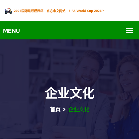
企业文化
首页
企业文化