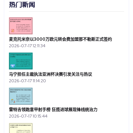
热门新闻
麦克托米奈以3000万欧元转会费加盟那不勒斯正式签约
2026-07-17 12:11:34
马宁担任主裁执法亚洲杯决赛引发关注与热议
2026-07-17 11:14:20
雷特吉领跑意甲射手榜 狂揽进球展现锋线统治力
2026-07-17 10:15:44