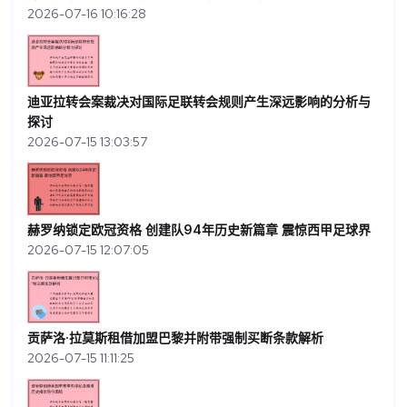
2026-07-16 10:16:28
迪亚拉转会案裁决对国际足联转会规则产生深远影响的分析与
探讨
2026-07-15 13:03:57
赫罗纳锁定欧冠资格 创建队94年历史新篇章 震惊西甲足球界
2026-07-15 12:07:05
贡萨洛·拉莫斯租借加盟巴黎并附带强制买断条款解析
2026-07-15 11:11:25