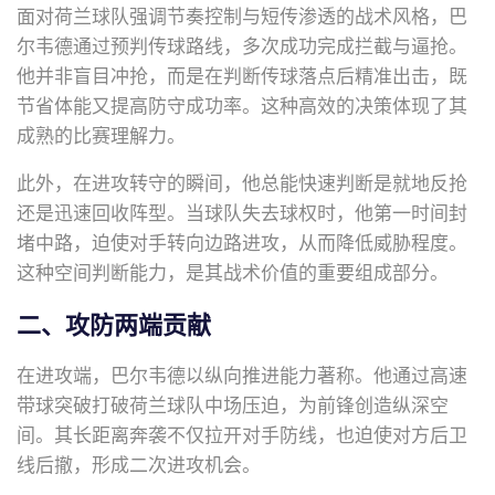
面对荷兰球队强调节奏控制与短传渗透的战术风格，巴
尔韦德通过预判传球路线，多次成功完成拦截与逼抢。
他并非盲目冲抢，而是在判断传球落点后精准出击，既
节省体能又提高防守成功率。这种高效的决策体现了其
成熟的比赛理解力。
此外，在进攻转守的瞬间，他总能快速判断是就地反抢
还是迅速回收阵型。当球队失去球权时，他第一时间封
堵中路，迫使对手转向边路进攻，从而降低威胁程度。
这种空间判断能力，是其战术价值的重要组成部分。
二、攻防两端贡献
在进攻端，巴尔韦德以纵向推进能力著称。他通过高速
带球突破打破荷兰球队中场压迫，为前锋创造纵深空
间。其长距离奔袭不仅拉开对手防线，也迫使对方后卫
线后撤，形成二次进攻机会。