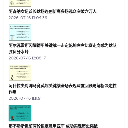
阿森纳女足酋长球场连创新高多场观众突破六万人
2026-07-16 13:04:36
阿尔瓦雷斯闪耀德甲关键战一击定乾坤左右比赛走向成为球队
胜负分水岭
2026-07-16 12:08:17
阿什拉夫对阵马竞英超关键战全场表现深度回顾与解析决定性
作用
2026-07-16 11:11:51
那不勒斯提前两轮锁定意甲亚军 成功实现历史突破