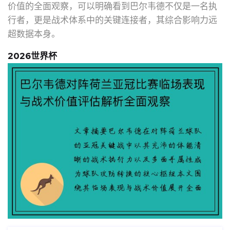
价值的全面观察，可以明确看到巴尔韦德不仅是一名执
行者，更是战术体系中的关键连接者，其综合影响力远
超数据本身。
2026世界杯