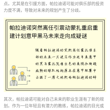
点。尤其是在引援方面，帕拉迪诺可能对俱乐部的投资
力度不满，导致对未来的规划产生了分歧。
其次，帕拉迪诺可能对自己未来的职业生涯有了新的规
划。作为一位年轻且有潜力的教练，帕拉迪诺的目光或