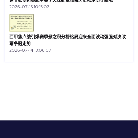
2026-07-15 10:15:02
西甲焦点战引爆赛季悬念积分榜格局迎来全面波动强强对决改
写争冠走势
2026-07-14 13:06:07