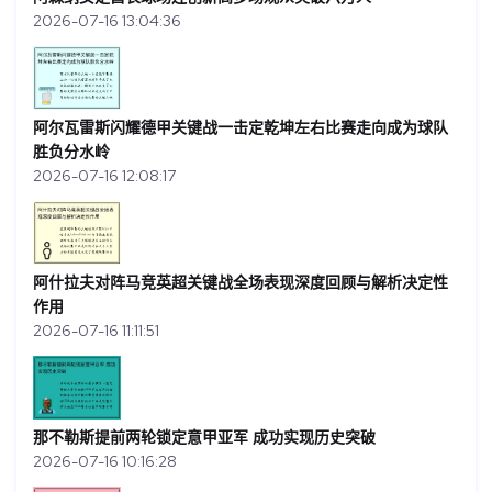
2026-07-16 13:04:36
阿尔瓦雷斯闪耀德甲关键战一击定乾坤左右比赛走向成为球队
胜负分水岭
2026-07-16 12:08:17
阿什拉夫对阵马竞英超关键战全场表现深度回顾与解析决定性
作用
2026-07-16 11:11:51
那不勒斯提前两轮锁定意甲亚军 成功实现历史突破
2026-07-16 10:16:28