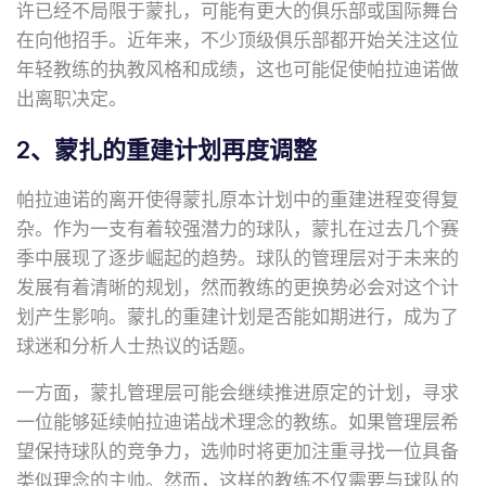
许已经不局限于蒙扎，可能有更大的俱乐部或国际舞台
在向他招手。近年来，不少顶级俱乐部都开始关注这位
年轻教练的执教风格和成绩，这也可能促使帕拉迪诺做
出离职决定。
2、蒙扎的重建计划再度调整
帕拉迪诺的离开使得蒙扎原本计划中的重建进程变得复
杂。作为一支有着较强潜力的球队，蒙扎在过去几个赛
季中展现了逐步崛起的趋势。球队的管理层对于未来的
发展有着清晰的规划，然而教练的更换势必会对这个计
划产生影响。蒙扎的重建计划是否能如期进行，成为了
球迷和分析人士热议的话题。
一方面，蒙扎管理层可能会继续推进原定的计划，寻求
一位能够延续帕拉迪诺战术理念的教练。如果管理层希
望保持球队的竞争力，选帅时将更加注重寻找一位具备
类似理念的主帅。然而，这样的教练不仅需要与球队的