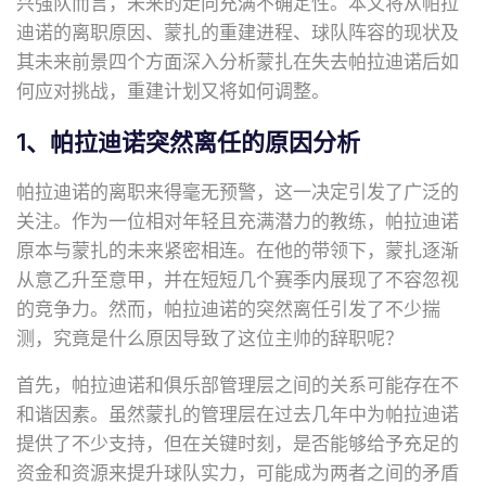
兴强队而言，未来的走向充满不确定性。本文将从帕拉
迪诺的离职原因、蒙扎的重建进程、球队阵容的现状及
其未来前景四个方面深入分析蒙扎在失去帕拉迪诺后如
何应对挑战，重建计划又将如何调整。
1、帕拉迪诺突然离任的原因分析
帕拉迪诺的离职来得毫无预警，这一决定引发了广泛的
关注。作为一位相对年轻且充满潜力的教练，帕拉迪诺
原本与蒙扎的未来紧密相连。在他的带领下，蒙扎逐渐
从意乙升至意甲，并在短短几个赛季内展现了不容忽视
的竞争力。然而，帕拉迪诺的突然离任引发了不少揣
测，究竟是什么原因导致了这位主帅的辞职呢？
首先，帕拉迪诺和俱乐部管理层之间的关系可能存在不
和谐因素。虽然蒙扎的管理层在过去几年中为帕拉迪诺
提供了不少支持，但在关键时刻，是否能够给予充足的
资金和资源来提升球队实力，可能成为两者之间的矛盾