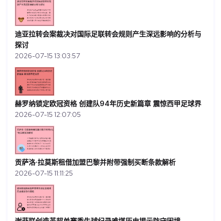
迪亚拉转会案裁决对国际足联转会规则产生深远影响的分析与
探讨
2026-07-15 13:03:57
赫罗纳锁定欧冠资格 创建队94年历史新篇章 震惊西甲足球界
2026-07-15 12:07:05
贡萨洛·拉莫斯租借加盟巴黎并附带强制买断条款解析
2026-07-15 11:11:25
谢菲联创造英超单赛季失球纪录难堪历史揭示防守困境