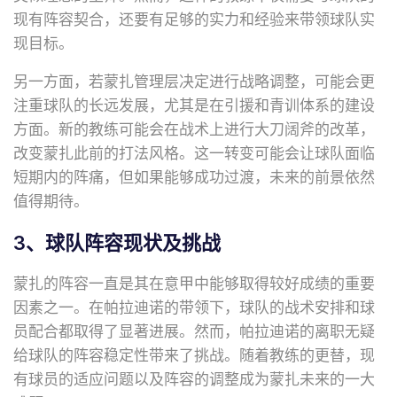
现有阵容契合，还要有足够的实力和经验来带领球队实
现目标。
另一方面，若蒙扎管理层决定进行战略调整，可能会更
注重球队的长远发展，尤其是在引援和青训体系的建设
方面。新的教练可能会在战术上进行大刀阔斧的改革，
改变蒙扎此前的打法风格。这一转变可能会让球队面临
短期内的阵痛，但如果能够成功过渡，未来的前景依然
值得期待。
3、球队阵容现状及挑战
蒙扎的阵容一直是其在意甲中能够取得较好成绩的重要
因素之一。在帕拉迪诺的带领下，球队的战术安排和球
员配合都取得了显著进展。然而，帕拉迪诺的离职无疑
给球队的阵容稳定性带来了挑战。随着教练的更替，现
有球员的适应问题以及阵容的调整成为蒙扎未来的一大