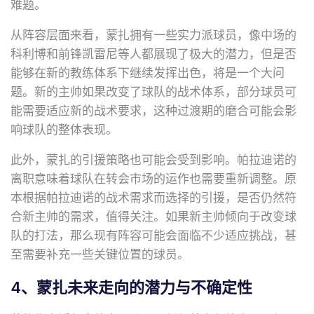
难题。
从阵容层面来看，蒙扎拥有一些实力派球员，像中场的
科利博和前锋凯雷尼等人都展现了极大的潜力，但是否
能够在新的教练体系下继续发挥出色，将是一个大问
题。新的主帅如果改变了球队的战术体系，部分球员可
能需要适应新的战术要求，这种过渡期的磨合可能会影
响球队的整体表现。
此外，蒙扎的引援策略也可能会受到影响。帕拉迪诺的
离职意味着球队在转会市场的运作也需要重新调整。原
本根据帕拉迪诺的战术需求而选择的引援，是否仍然符
合新主帅的需求，值得关注。如果新主帅倾向于改变球
队的打法，那么现有阵容可能会面临不少适应挑战，甚
至需要补充一些关键位置的球员。
4、蒙扎未来走向的潜力与不确定性