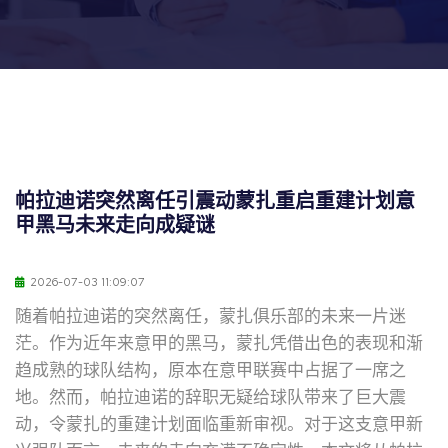
帕拉迪诺突然离任引震动蒙扎重启重建计划意
甲黑马未来走向成疑谜
2026-07-03 11:09:07
随着帕拉迪诺的突然离任，蒙扎俱乐部的未来一片迷
茫。作为近年来意甲的黑马，蒙扎凭借出色的表现和渐
趋成熟的球队结构，原本在意甲联赛中占据了一席之
地。然而，帕拉迪诺的辞职无疑给球队带来了巨大震
动，令蒙扎的重建计划面临重新审视。对于这支意甲新