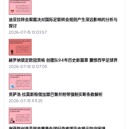
迪亚拉转会案裁决对国际足联转会规则产生深远影响的分析与
探讨
2026-07-15 13:03:57
赫罗纳锁定欧冠资格 创建队94年历史新篇章 震惊西甲足球界
2026-07-15 12:07:05
贡萨洛·拉莫斯租借加盟巴黎并附带强制买断条款解析
2026-07-15 11:11:25
谢菲联创造英超单赛季失球纪录难堪历史揭示防守困境