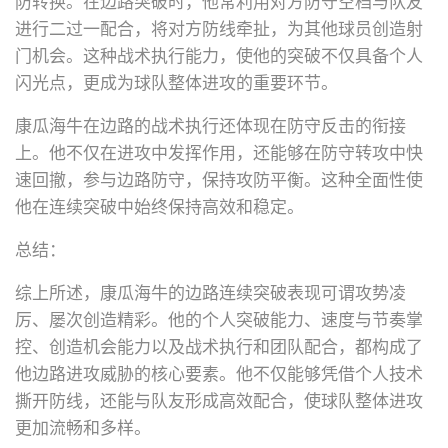
防转换。在边路突破时，他常利用对方防守空档与队友
进行二过一配合，将对方防线牵扯，为其他球员创造射
门机会。这种战术执行能力，使他的突破不仅具备个人
闪光点，更成为球队整体进攻的重要环节。
康瓜海牛在边路的战术执行还体现在防守反击的衔接
上。他不仅在进攻中发挥作用，还能够在防守转攻中快
速回撤，参与边路防守，保持攻防平衡。这种全面性使
他在连续突破中始终保持高效和稳定。
总结：
综上所述，康瓜海牛的边路连续突破表现可谓攻势凌
厉、屡次创造精彩。他的个人突破能力、速度与节奏掌
控、创造机会能力以及战术执行和团队配合，都构成了
他边路进攻威胁的核心要素。他不仅能够凭借个人技术
撕开防线，还能与队友形成高效配合，使球队整体进攻
更加流畅和多样。