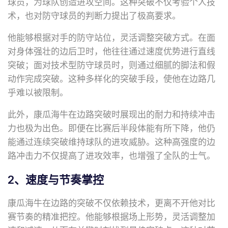
球员，为球队创造进攻空间。这种突破不仅考验个人技
术，也对防守球员的判断力提出了极高要求。
他能够根据对手的防守站位，灵活调整突破方式。在面
对身体强壮的边后卫时，他往往通过速度优势进行直线
突破；面对技术型防守球员时，则通过细腻的脚法和假
动作完成突破。这种多样化的突破手段，使他在边路几
乎难以被限制。
此外，康瓜海牛在边路突破时展现出的耐力和持续冲击
力也极为出色。即便在比赛后半段体能有所下降，他仍
能通过连续突破维持球队的进攻威胁。这种高强度的边
路冲击力不仅提高了进攻效率，也增强了全队的士气。
2、速度与节奏掌控
康瓜海牛在边路的突破不仅依赖技术，更离不开他对比
赛节奏的精准把控。他能够根据场上形势，灵活调整加