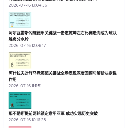
2026-07-16 13:04:36
阿尔瓦雷斯闪耀德甲关键战一击定乾坤左右比赛走向成为球队
胜负分水岭
2026-07-16 12:08:17
阿什拉夫对阵马竞英超关键战全场表现深度回顾与解析决定性
作用
2026-07-16 11:11:51
那不勒斯提前两轮锁定意甲亚军 成功实现历史突破
2026-07-16 10:16:28