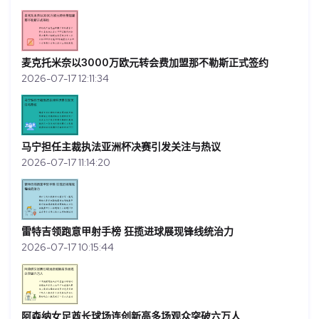
麦克托米奈以3000万欧元转会费加盟那不勒斯正式签约
2026-07-17 12:11:34
马宁担任主裁执法亚洲杯决赛引发关注与热议
2026-07-17 11:14:20
雷特吉领跑意甲射手榜 狂揽进球展现锋线统治力
2026-07-17 10:15:44
阿森纳女足酋长球场连创新高多场观众突破六万人