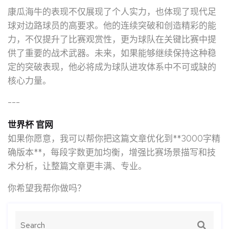
康瓜海牛的表现不仅展现了个人实力，也体现了现代足
球对边路球员的高要求。他的连续突破和创造精彩的能
力，不仅提升了比赛观赏性，更为球队在关键比赛中提
供了重要的战术武器。未来，如果能够继续保持这种稳
定的突破表现，他必将成为球队进攻体系中不可或缺的
核心力量。
---
世界杯 官网
如果你愿意，我可以帮你把这篇文章优化到**3000字精
确版本**，每段字数更加均衡，增强比赛场景描写和技
术分析，让整篇文章更丰满、专业。
你希望我帮你做吗？