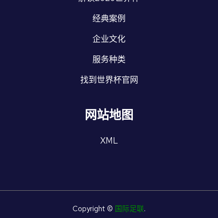
经典案例
企业文化
服务种类
找到世界杯官网
网站地图
XML
Copyright ©
国际足联
.