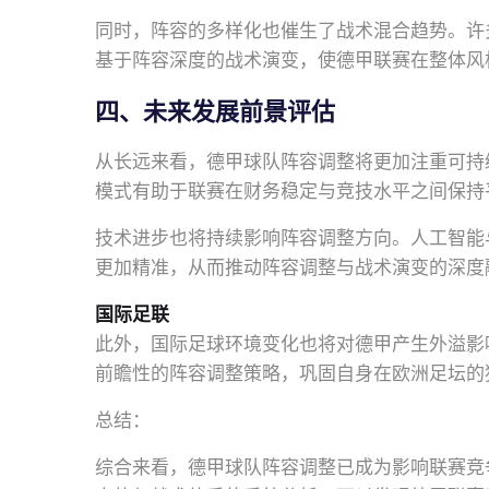
同时，阵容的多样化也催生了战术混合趋势。许
基于阵容深度的战术演变，使德甲联赛在整体风
四、未来发展前景评估
从长远来看，德甲球队阵容调整将更加注重可持
模式有助于联赛在财务稳定与竞技水平之间保持
技术进步也将持续影响阵容调整方向。人工智能
更加精准，从而推动阵容调整与战术演变的深度
国际足联
此外，国际足球环境变化也将对德甲产生外溢影
前瞻性的阵容调整策略，巩固自身在欧洲足坛的
总结：
综合来看，德甲球队阵容调整已成为影响联赛竞