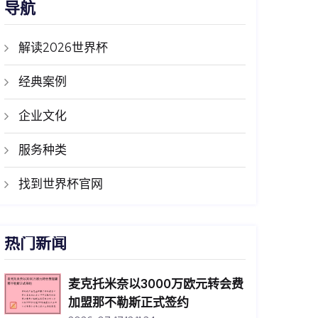
导航
解读2026世界杯
经典案例
企业文化
服务种类
找到世界杯官网
热门新闻
麦克托米奈以3000万欧元转会费
加盟那不勒斯正式签约