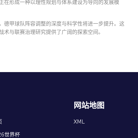
正在形成一种以理性规划与体系建设为导向的发展模
，德甲球队阵容调整的深度与科学性将进一步提升。这
战术与联赛治理研究提供了广阔的探索空间。
网站地图
页
XML
26世界杯