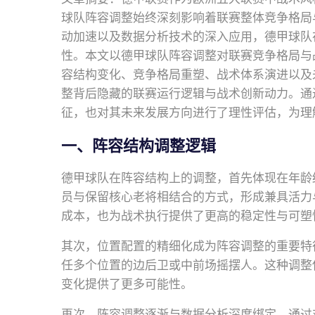
球队阵容调整始终深刻影响着联赛整体竞争格局
动加速以及数据分析技术的深入应用，德甲球队
性。本文以德甲球队阵容调整对联赛竞争格局与
容结构变化、竞争格局重塑、战术体系演进以及
整背后隐藏的联赛运行逻辑与战术创新动力。通
征，也对其未来发展方向进行了理性评估，为理
一、阵容结构调整逻辑
德甲球队在阵容结构上的调整，首先体现在年龄
员与保留核心老将相结合的方式，形成兼具活力
成本，也为战术执行提供了更高的稳定性与可塑
其次，位置配置的精细化成为阵容调整的重要特
任多个位置的边后卫或中前场摇摆人。这种调整
变化提供了更多可能性。
再次，阵容调整逐渐与数据分析深度绑定。通过