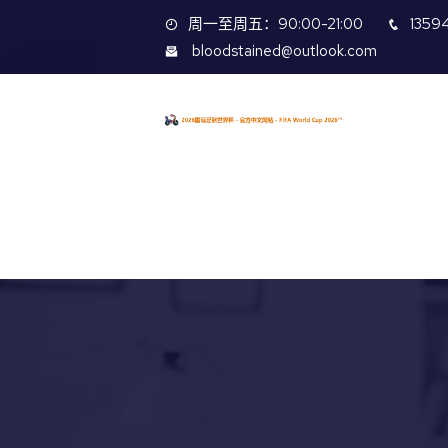
周一至周五：90:00-21:00
1359
bloodstained@outlook.com