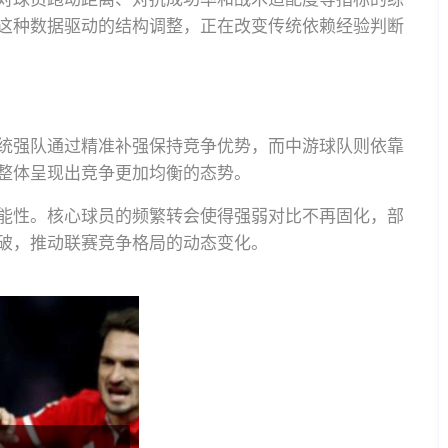
这种数据驱动的结构调整，正在改变传统依赖经验判断
统强队通过精准补强保持竞争优势，而中游球队则依靠
整体呈现出竞争更加均衡的态势。
能性。核心球员的频繁转会使得强弱对比不再固化，部
破，推动联赛竞争格局的动态变化。