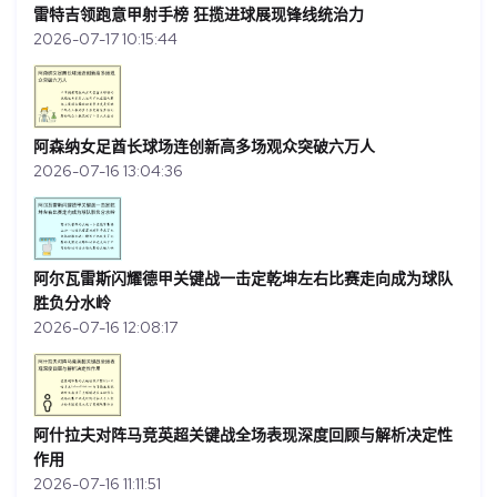
雷特吉领跑意甲射手榜 狂揽进球展现锋线统治力
2026-07-17 10:15:44
阿森纳女足酋长球场连创新高多场观众突破六万人
2026-07-16 13:04:36
阿尔瓦雷斯闪耀德甲关键战一击定乾坤左右比赛走向成为球队
胜负分水岭
2026-07-16 12:08:17
阿什拉夫对阵马竞英超关键战全场表现深度回顾与解析决定性
作用
2026-07-16 11:11:51