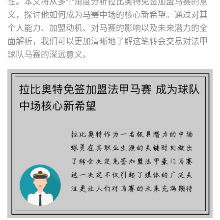
性。本文将从多个角度分析拉比奥特免签加盟马赛的意
义，探讨他如何成为马赛中场的核心新希望。通过对其
个人能力、加盟动机、对马赛的影响以及未来潜力的全
面解析，我们可以更加清晰地了解这笔转会交易对法甲
球队马赛的深远意义。