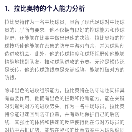
1、拉比奥特的个人能力分析
拉比奥特作为一名中场球员，具备了现代足球对中场球
员的几乎所有要求。他不仅拥有良好的控球能力和传球
视野，还能够在比赛中做出迅速的决策。拉比奥特的控
球技巧使他能够在密集的防守中游刃有余，并为球队创
造进攻机会。此外，他的传球精度和球场视野使他能够
精确地找到队友，推动球队进攻的节奏。无论是短传还
是长传，他的传球路线总是充满威胁，能够打破对方的
防线。
除却出色的进攻组织能力，拉比奥特在防守端也同样具
有重要作用。他拥有出色的拦截和抢断能力，能在关键
时刻遏制对方的进攻势头。作为一名中场球员，拉比奥
特总能迅速回到防守位置，并有效地保护自己的后防
线。其强壮的体格和快速的反应使得他在与对方球员的
对抗中占据优势，能够在紧张的比赛节奏中为球队稳固