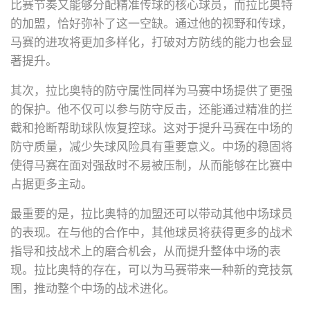
比赛节奏又能够分配精准传球的核心球员，而拉比奥特
的加盟，恰好弥补了这一空缺。通过他的视野和传球，
马赛的进攻将更加多样化，打破对方防线的能力也会显
著提升。
其次，拉比奥特的防守属性同样为马赛中场提供了更强
的保护。他不仅可以参与防守反击，还能通过精准的拦
截和抢断帮助球队恢复控球。这对于提升马赛在中场的
防守质量，减少失球风险具有重要意义。中场的稳固将
使得马赛在面对强敌时不易被压制，从而能够在比赛中
占据更多主动。
最重要的是，拉比奥特的加盟还可以带动其他中场球员
的表现。在与他的合作中，其他球员将获得更多的战术
指导和技战术上的磨合机会，从而提升整体中场的表
现。拉比奥特的存在，可以为马赛带来一种新的竞技氛
围，推动整个中场的战术进化。