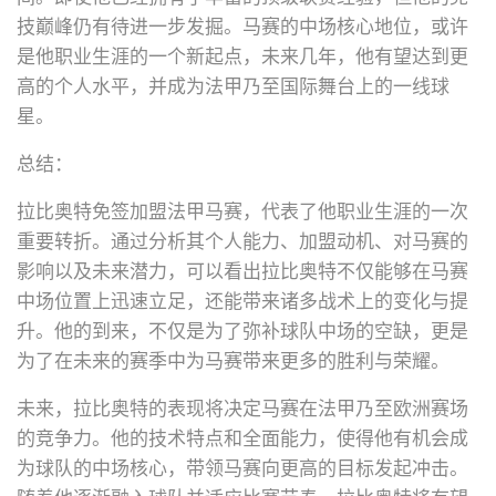
技巅峰仍有待进一步发掘。马赛的中场核心地位，或许
是他职业生涯的一个新起点，未来几年，他有望达到更
高的个人水平，并成为法甲乃至国际舞台上的一线球
星。
总结：
拉比奥特免签加盟法甲马赛，代表了他职业生涯的一次
重要转折。通过分析其个人能力、加盟动机、对马赛的
影响以及未来潜力，可以看出拉比奥特不仅能够在马赛
中场位置上迅速立足，还能带来诸多战术上的变化与提
升。他的到来，不仅是为了弥补球队中场的空缺，更是
为了在未来的赛季中为马赛带来更多的胜利与荣耀。
未来，拉比奥特的表现将决定马赛在法甲乃至欧洲赛场
的竞争力。他的技术特点和全面能力，使得他有机会成
为球队的中场核心，带领马赛向更高的目标发起冲击。