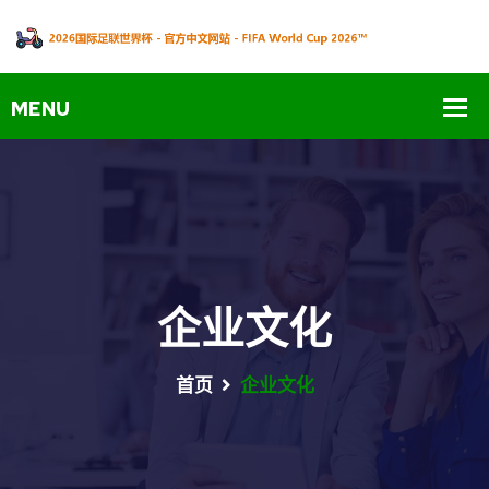
企业文化
首页
企业文化