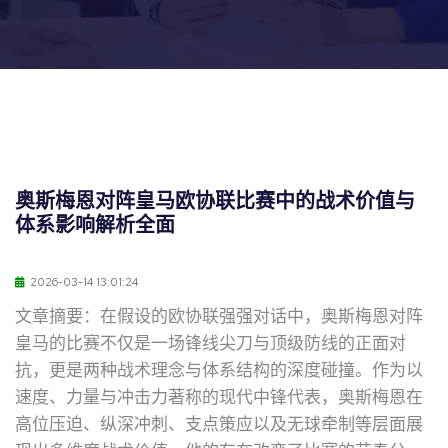
奥斯梅恩对阵皇马欧协联比赛中的战术价值与
体系影响解析全面
2026-03-14 13:01:24
文章摘要：在假设的欧协联强强对话中，奥斯梅恩对阵
皇马的比赛不仅是一场锋线尖刀与顶级防线的正面对
抗，更是两种战术理念与体系结构的深度碰撞。作为以
速度、力量与冲击力著称的现代中锋代表，奥斯梅恩在
高位压迫、纵深冲刺、支点策应以及无球牵制等层面展