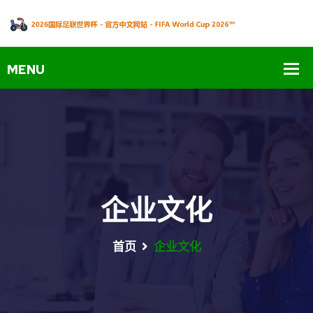
企业文化
首页
企业文化