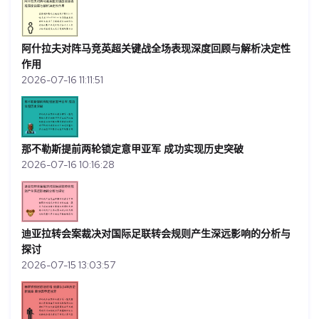
阿什拉夫对阵马竞英超关键战全场表现深度回顾与解析决定性
作用
2026-07-16 11:11:51
那不勒斯提前两轮锁定意甲亚军 成功实现历史突破
2026-07-16 10:16:28
迪亚拉转会案裁决对国际足联转会规则产生深远影响的分析与
探讨
2026-07-15 13:03:57