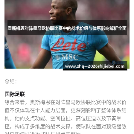
总结：
国际足联
综合来看，奥斯梅恩在对阵皇马欧协联比赛中的战术价
值不仅体现在个人能力层面，更深刻影响了整体体系结
构。他的支点功能、空间拉扯、高位压迫以及节奏掌
控，构成了多维度的战术支撑，使球队在面对顶级强敌