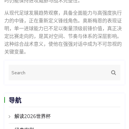
时仍能保持进攻威胁与战术完整性。
从现代足球发展趋势观察，具备全面能力与高强度执行
力的中锋，正在重新定义锋线角色。奥斯梅恩的表现证
明，单一进球能力已不足以衡量顶级前锋价值，真正决
定比赛走向的，是其对空间、节奏与体系的深层影响。
这种综合战术意义，使他在强强对话中成为不可忽视的
关键变量。
导航
解读2026世界杯