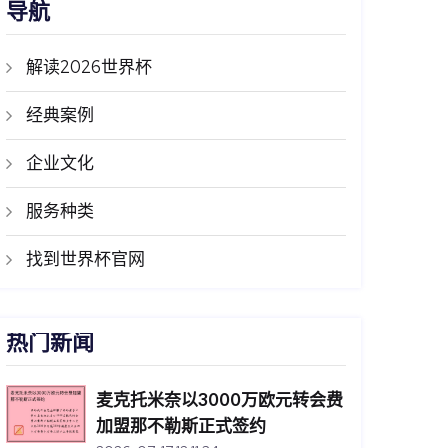
导航
解读2026世界杯
经典案例
企业文化
服务种类
找到世界杯官网
热门新闻
麦克托米奈以3000万欧元转会费
加盟那不勒斯正式签约