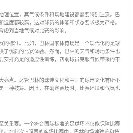
地理位置，其气候条件和场地建设都需要特别注意。巴
和湿度都较高，这对球员的体能和状态要求极为严格。
考虑到当地气候对比赛的影响。
赛的标准。比如，巴林国家体育场是一个现代化的足球
供了优质的比赛体验。然而，巴林的天气和场地条件也
要安排充足的适应性训练，帮助球员克服气候带来的不
大亮点。尽管巴林的球迷文化和中国的球迷文化有所不
是一种鼓舞。因此，在确定赛场时，比赛环境和气氛也
至关重要。一个符合国际标准的足球场不仅能保障比赛
平。在此次18强赛的客场比赛中，巴林的场地建设和技