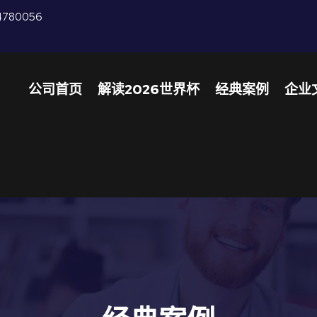
4780056
公司首页
解读2026世界杯
经典案例
企业