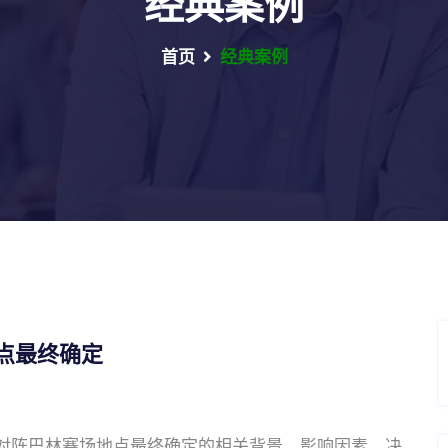
经典案例
首页
经典案例
点最终确定
场对阵巴林赛场地点最终确定的相关背景、影响因素、决