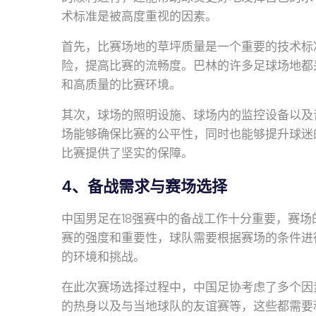
术标准是被高度重视的因素。
首先，比赛场地的草坪质量是一个重要的技术标
险，提高比赛的流畅度。巴林的许多足球场地都
和高质量的比赛环境。
其次，球场的照明设施、球场内的监控设备以及
场能够确保比赛的公平性，同时也能够提升球迷
比赛提供了坚实的保障。
4、备战需求与赛场选择
中国男足在18强赛中的备战工作十分重要，赛
赛的强度和重要性，球队需要根据赛场的条件进
的环境和挑战。
在此次赛场选择过程中，中国足协考虑了多个因
的热身以及与当地球队的友谊赛等，这些都需要