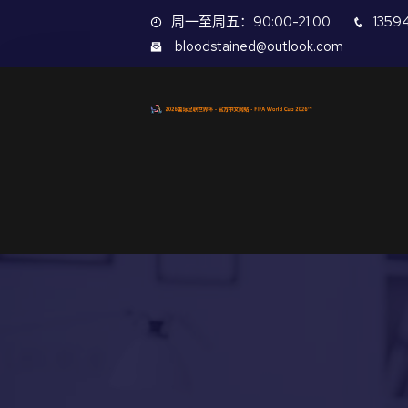
周一至周五：90:00-21:00
1359
bloodstained@outlook.com