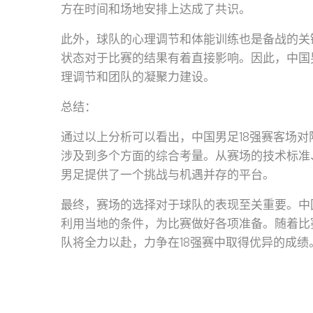
方在时间和场地安排上达成了共识。
此外，球队的心理调节和体能训练也是备战的关
状态对于比赛的结果有着直接影响。因此，中国
理调节和团队的凝聚力建设。
总结：
通过以上分析可以看出，中国男足18强赛客场
涉及到多个方面的综合考量。从赛场的技术标准
男足提供了一个挑战与机遇并存的平台。
最终，赛场的选择对于球队的表现至关重要。中
利用当地的条件，为比赛做好各项准备。随着比
队将全力以赴，力争在18强赛中取得优异的成绩