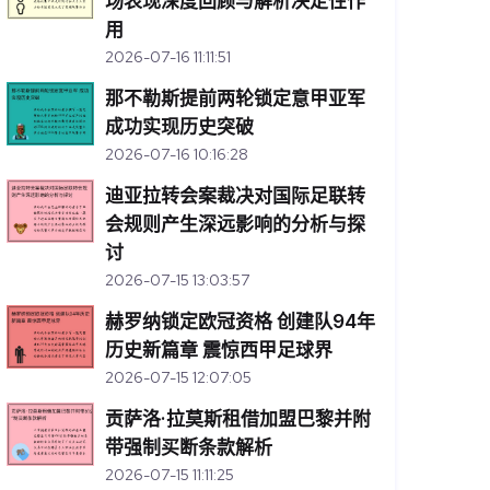
场表现深度回顾与解析决定性作
用
2026-07-16 11:11:51
那不勒斯提前两轮锁定意甲亚军
成功实现历史突破
2026-07-16 10:16:28
迪亚拉转会案裁决对国际足联转
会规则产生深远影响的分析与探
讨
2026-07-15 13:03:57
赫罗纳锁定欧冠资格 创建队94年
历史新篇章 震惊西甲足球界
2026-07-15 12:07:05
贡萨洛·拉莫斯租借加盟巴黎并附
带强制买断条款解析
2026-07-15 11:11:25