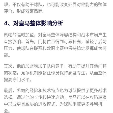
现，不仅有助于球队，也可能改变外界对他能力的整体
评价，形成双赢局面。
4、对皇马整体影响分析
凯帕的临时加盟，对皇马整体阵容结构和战术布局产生
直接影响。首先，门将位置得到可靠补充，减轻了后防
压力，使球队在联赛和欧冠比赛中保持稳定发挥成为可
能。
其次，他的加盟增加了队内竞争，有助于提升其他门将
的状态。竞争机制能够让球员保持高度专注，从而整体
提高守门水平。
最后，凯帕的经验和技术特点也为球队提供了更多战术
选择。通过他的长传和快速启动，皇马可以在攻防转换
中形成更具威胁的进攻模式，为球队争取更多胜利机
会。