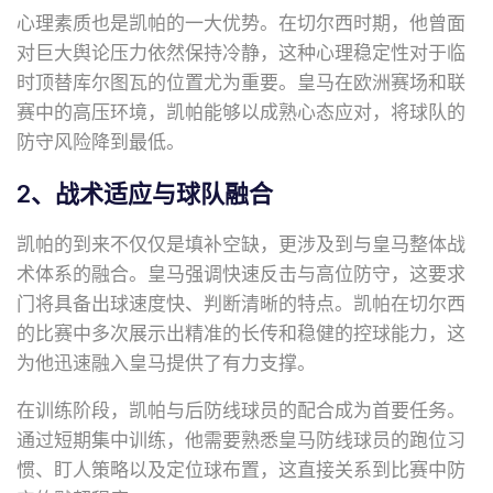
心理素质也是凯帕的一大优势。在切尔西时期，他曾面
对巨大舆论压力依然保持冷静，这种心理稳定性对于临
时顶替库尔图瓦的位置尤为重要。皇马在欧洲赛场和联
赛中的高压环境，凯帕能够以成熟心态应对，将球队的
防守风险降到最低。
2、战术适应与球队融合
凯帕的到来不仅仅是填补空缺，更涉及到与皇马整体战
术体系的融合。皇马强调快速反击与高位防守，这要求
门将具备出球速度快、判断清晰的特点。凯帕在切尔西
的比赛中多次展示出精准的长传和稳健的控球能力，这
为他迅速融入皇马提供了有力支撑。
在训练阶段，凯帕与后防线球员的配合成为首要任务。
通过短期集中训练，他需要熟悉皇马防线球员的跑位习
惯、盯人策略以及定位球布置，这直接关系到比赛中防