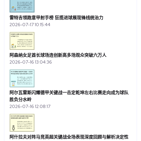
雷特吉领跑意甲射手榜 狂揽进球展现锋线统治力
2026-07-17 10:15:44
阿森纳女足酋长球场连创新高多场观众突破六万人
2026-07-16 13:04:36
阿尔瓦雷斯闪耀德甲关键战一击定乾坤左右比赛走向成为球队
胜负分水岭
2026-07-16 12:08:17
阿什拉夫对阵马竞英超关键战全场表现深度回顾与解析决定性