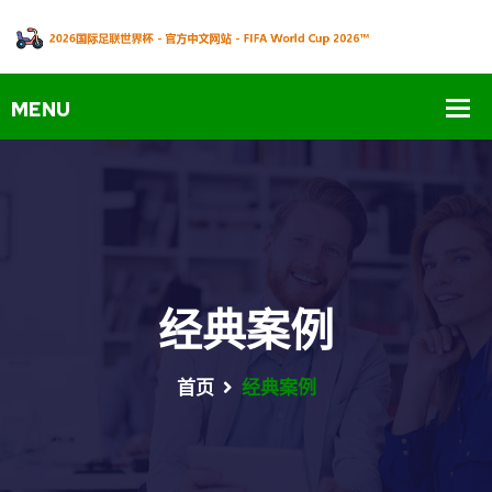
经典案例
首页
经典案例