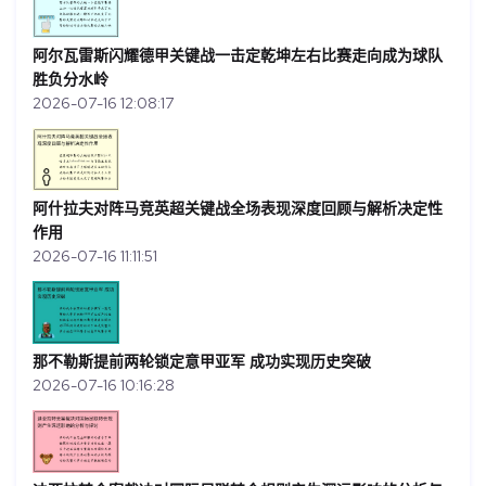
阿尔瓦雷斯闪耀德甲关键战一击定乾坤左右比赛走向成为球队
胜负分水岭
2026-07-16 12:08:17
阿什拉夫对阵马竞英超关键战全场表现深度回顾与解析决定性
作用
2026-07-16 11:11:51
那不勒斯提前两轮锁定意甲亚军 成功实现历史突破
2026-07-16 10:16:28