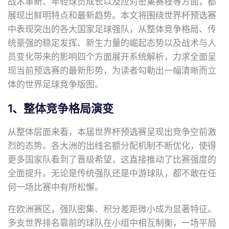
战术革新、年轻球员成长以及应对密集赛程等方面，都
展现出鲜明特点和最新趋势。本文将围绕世界杯预选赛
中表现突出的各大国家足球强队，从整体竞争格局、传
统豪强的稳定发挥、新生力量的崛起态势以及战术与人
员变化带来的影响四个方面展开系统解析，力求全面呈
现当前预选赛的最新形势，为读者勾勒出一幅清晰而立
体的世界足球竞争版图。
1、整体竞争格局演变
从整体层面来看，本届世界杯预选赛呈现出竞争空前激
烈的态势。各大洲的出线名额分配机制不断优化，使得
更多国家队看到了晋级希望，这直接推动了比赛强度的
全面提升。无论是传统强队还是中游球队，都不敢在任
何一场比赛中有所松懈。
在欧洲赛区，强队密集、积分差距微小成为显著特征。
多支世界排名靠前的球队在小组中相互制衡，一场平局