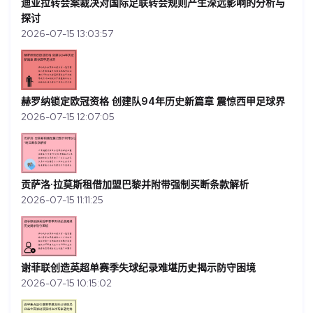
迪亚拉转会案裁决对国际足联转会规则产生深远影响的分析与
探讨
2026-07-15 13:03:57
赫罗纳锁定欧冠资格 创建队94年历史新篇章 震惊西甲足球界
2026-07-15 12:07:05
贡萨洛·拉莫斯租借加盟巴黎并附带强制买断条款解析
2026-07-15 11:11:25
谢菲联创造英超单赛季失球纪录难堪历史揭示防守困境
2026-07-15 10:15:02