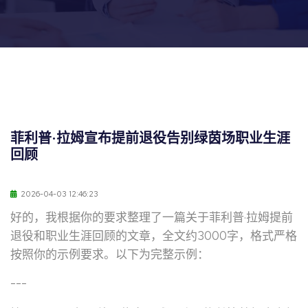
菲利普·拉姆宣布提前退役告别绿茵场职业生涯
回顾
2026-04-03 12:46:23
好的，我根据你的要求整理了一篇关于菲利普·拉姆提前
退役和职业生涯回顾的文章，全文约3000字，格式严格
按照你的示例要求。以下为完整示例：
---