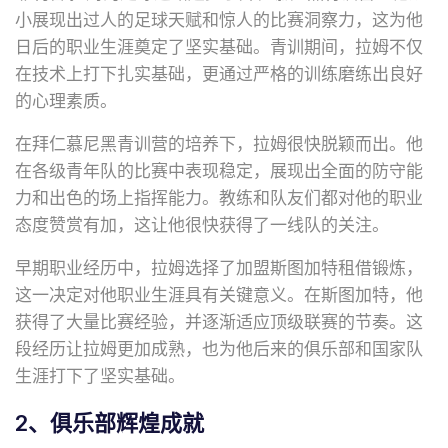
小展现出过人的足球天赋和惊人的比赛洞察力，这为他
日后的职业生涯奠定了坚实基础。青训期间，拉姆不仅
在技术上打下扎实基础，更通过严格的训练磨练出良好
的心理素质。
在拜仁慕尼黑青训营的培养下，拉姆很快脱颖而出。他
在各级青年队的比赛中表现稳定，展现出全面的防守能
力和出色的场上指挥能力。教练和队友们都对他的职业
态度赞赏有加，这让他很快获得了一线队的关注。
早期职业经历中，拉姆选择了加盟斯图加特租借锻炼，
这一决定对他职业生涯具有关键意义。在斯图加特，他
获得了大量比赛经验，并逐渐适应顶级联赛的节奏。这
段经历让拉姆更加成熟，也为他后来的俱乐部和国家队
生涯打下了坚实基础。
2、俱乐部辉煌成就