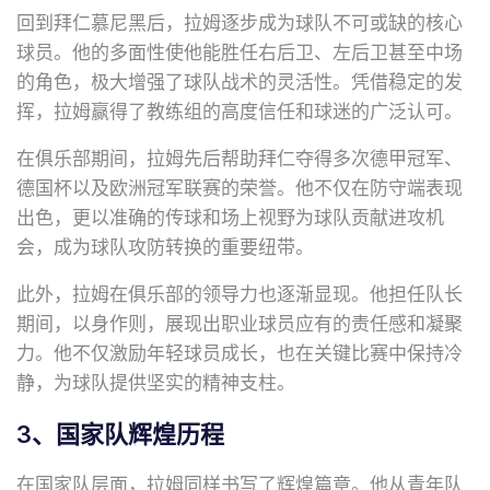
回到拜仁慕尼黑后，拉姆逐步成为球队不可或缺的核心
球员。他的多面性使他能胜任右后卫、左后卫甚至中场
的角色，极大增强了球队战术的灵活性。凭借稳定的发
挥，拉姆赢得了教练组的高度信任和球迷的广泛认可。
在俱乐部期间，拉姆先后帮助拜仁夺得多次德甲冠军、
德国杯以及欧洲冠军联赛的荣誉。他不仅在防守端表现
出色，更以准确的传球和场上视野为球队贡献进攻机
会，成为球队攻防转换的重要纽带。
此外，拉姆在俱乐部的领导力也逐渐显现。他担任队长
期间，以身作则，展现出职业球员应有的责任感和凝聚
力。他不仅激励年轻球员成长，也在关键比赛中保持冷
静，为球队提供坚实的精神支柱。
3、国家队辉煌历程
在国家队层面，拉姆同样书写了辉煌篇章。他从青年队