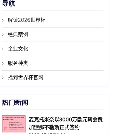
导航
解读2026世界杯
经典案例
企业文化
服务种类
找到世界杯官网
热门新闻
麦克托米奈以3000万欧元转会费
加盟那不勒斯正式签约