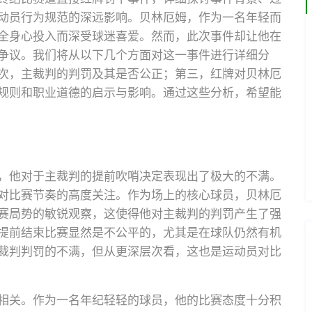
动员行为规范的深远影响。贝林厄姆，作为一名年轻而
全身心投入而深受球迷喜爱。然而，此次事件却让他在
争议。我们将从以下几个方面对这一事件进行详细分
次，主裁判的判罚及其是否公正；第三，红牌对贝林厄
规则和职业道德的启示与影响。通过这些分析，希望能
，他对于主裁判的提前吹哨决定表现出了极大的不满。
对比赛节奏的高度关注。作为场上的核心球员，贝林厄
赛局势的敏锐观察，这使得他对主裁判的判罚产生了强
提前结束比赛显然是不公平的，尤其是在球队仍然有机
裁判判罚的不满，但从更深层次看，这也是运动员对比
相关。作为一名年纪轻轻的球员，他的比赛态度十分积