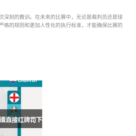
次深刻的教训。在未来的比赛中，无论是裁判员还是球
严格的规则和更加人性化的执行标准，才能确保比赛的