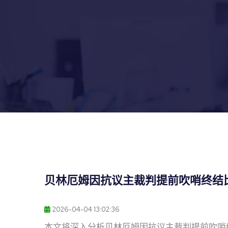
贝林厄姆因抗议主裁判提前吹哨终结
2026-04-04 13:02:36
本文将深入分析贝林厄姆因抗议主裁判提前吹哨