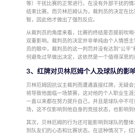
等）干扰比赛的正常进行。在没有外部干扰的情
结束比赛。而贝林厄姆认为，裁判员的决定在比
智，因此他才做出了强烈反应。
从裁判员的角度来看，比赛的终结是否提前吹哨
双重影响。裁判员的决定并非单纯由个人情感主
员的眼中，裁判员的这一判罚并没有达到“公平”
何避免过早做出决定，这依然是一个值得深思的
3、红牌对贝林厄姆个人及球队的影
贝林厄姆因抗议主裁判而遭遇直接红牌，无疑会
将导致他面临一场禁赛，这对他的个人职业生涯
一直以来都在努力提升自己，并且是球队中不可
场，这不仅影响到他自身的竞技状态，也影响到
其次，贝林厄姆的行为还可能影响到球队的整体
到队友们的心态和比赛状态。在这种情况下，红