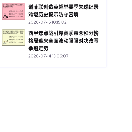
谢菲联创造英超单赛季失球纪录
难堪历史揭示防守困境
2026-07-15 10:15:02
西甲焦点战引爆赛季悬念积分榜
格局迎来全面波动强强对决改写
争冠走势
2026-07-14 13:06:07