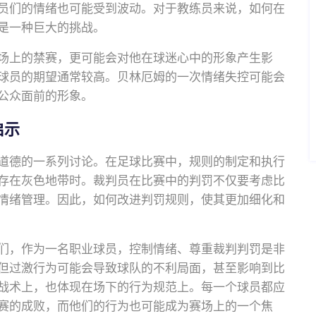
员们的情绪也可能受到波动。对于教练员来说，如何在
是一种巨大的挑战。
场上的禁赛，更可能会对他在球迷心中的形象产生影
球员的期望通常较高。贝林厄姆的一次情绪失控可能会
公众面前的形象。
启示
道德的一系列讨论。在足球比赛中，规则的制定和执行
存在灰色地带时。裁判员在比赛中的判罚不仅要考虑比
情绪管理。因此，如何改进判罚规则，使其更加细化和
们，作为一名职业球员，控制情绪、尊重裁判判罚是非
但过激行为可能会导致球队的不利局面，甚至影响到比
战术上，也体现在场下的行为规范上。每一个球员都应
赛的成败，而他们的行为也可能成为赛场上的一个焦