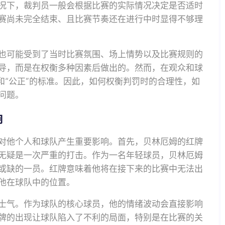
况下，裁判员一般会根据比赛的实际情况决定是否适时
赛尚未完全结束、且比赛节奏还在进行中时显得不够理
也可能受到了当时比赛氛围、场上情势以及比赛规则的
导，而是在权衡多种因素后做出的。然而，在观众和球
和“公正”的标准。因此，如何权衡判罚时的合理性，如
问题。
响
对他个人和球队产生重要影响。首先，贝林厄姆的红牌
无疑是一次严重的打击。作为一名年轻球员，贝林厄姆
或缺的一员。红牌意味着他将在接下来的比赛中无法出
他在球队中的位置。
士气。作为球队的核心球员，他的情绪波动会直接影响
牌的出现让球队陷入了不利的局面，特别是在比赛的关