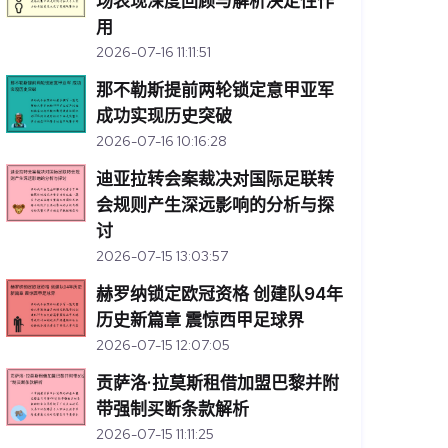
场表现深度回顾与解析决定性作
用
2026-07-16 11:11:51
那不勒斯提前两轮锁定意甲亚军
成功实现历史突破
2026-07-16 10:16:28
迪亚拉转会案裁决对国际足联转
会规则产生深远影响的分析与探
讨
2026-07-15 13:03:57
赫罗纳锁定欧冠资格 创建队94年
历史新篇章 震惊西甲足球界
2026-07-15 12:07:05
贡萨洛·拉莫斯租借加盟巴黎并附
带强制买断条款解析
2026-07-15 11:11:25