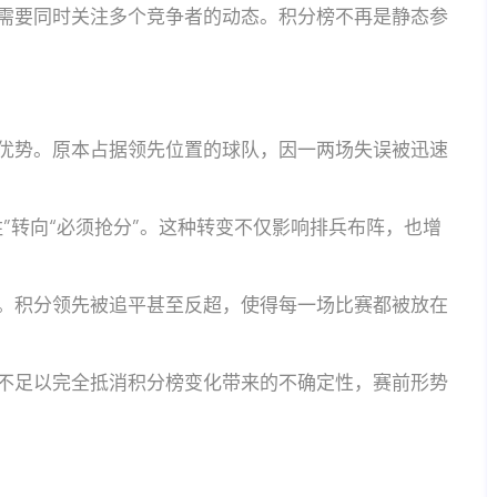
需要同时关注多个竞争者的动态。积分榜不再是静态参
优势。原本占据领先位置的球队，因一两场失误被迅速
”转向“必须抢分”。这种转变不仅影响排兵布阵，也增
。积分领先被追平甚至反超，使得每一场比赛都被放在
不足以完全抵消积分榜变化带来的不确定性，赛前形势