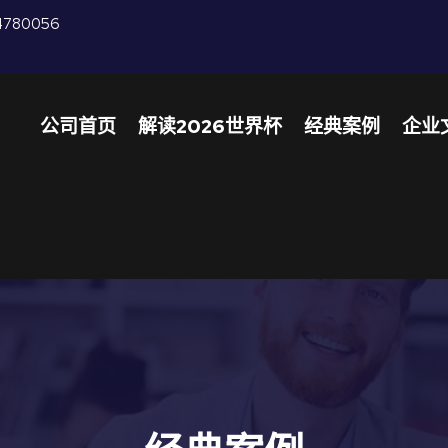
4780056
公司首页
解读2026世界杯
经典案例
企业