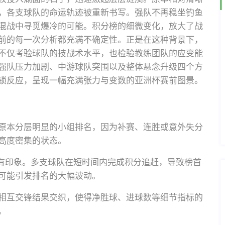
，各支球队的命运轨迹被重新书写。强队不再稳坐钓鱼
混战中寻觅爆冷的可能。积分榜的细微变化，放大了战
前的每一次分析都充满不确定性。正是在这种背景下，
不仅考验球队的技战术水平，也检验教练团队的应变能
强队压力加剧、中游球队突围以及整体悬念升级四个方
锁反应，呈现一幅充满张力与变数的亚洲杯赛前图景。
原本分层明显的小组排名，因为补赛、连胜或意外失分
高度密集的状态。
固有印象。多支球队在短时间内完成积分追赶，导致榜首
可能引发排名的大幅波动。
相互交锋结果交织，使得净胜球、进球数等细节指标的
。