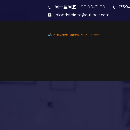
周一至周五：90:00-21:00
1359
bloodstained@outlook.com