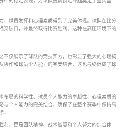
赛中的稳定表现，为球队提前锁定冲超奠定了坚实基
力、球员发挥和心理素质得到了完美体现。球队在比分
找突破口，并最终取得比赛胜利。这种在高压环境下的
这不仅展示了球队的竞技实力，也彰显了强大的心理韧
队协作和球员个人能力的完美结合，这也最终促成了球
术布局的科学性、球员个人能力的卓越性、心理素质的
略与个人能力的完美结合，确保了在整个赛季中保持高
标。
胜利，更是团队精神、战术智慧和个人努力的综合体