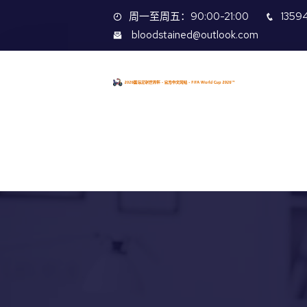
周一至周五：90:00-21:00
1359
bloodstained@outlook.com