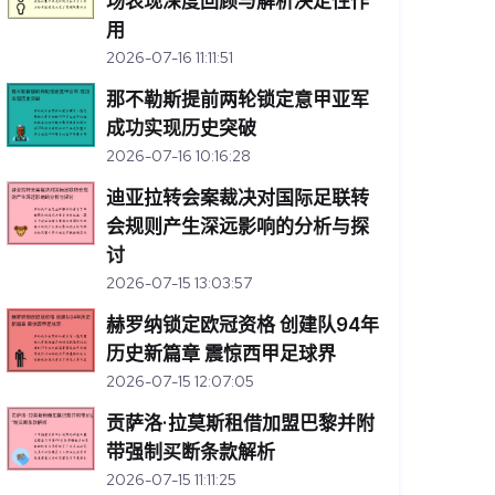
场表现深度回顾与解析决定性作
用
2026-07-16 11:11:51
那不勒斯提前两轮锁定意甲亚军
成功实现历史突破
2026-07-16 10:16:28
迪亚拉转会案裁决对国际足联转
会规则产生深远影响的分析与探
讨
2026-07-15 13:03:57
赫罗纳锁定欧冠资格 创建队94年
历史新篇章 震惊西甲足球界
2026-07-15 12:07:05
贡萨洛·拉莫斯租借加盟巴黎并附
带强制买断条款解析
2026-07-15 11:11:25