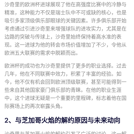
沙奇里的欧洲杯进球展现了他在高强度比赛中的冷静与
精准，这种能力不仅是瑞士队中不可或缺的核心，也是
吸引多家顶级俱乐部眼球的关键因素。许多俱乐部开始
考虑通过引进沙奇里来增强球队的进攻实力，尤其是在
边路的突破与传球上，沙奇里始终保持着高水准的表
现。这一进球为他的转会市场价值增加了不少，令他从
欧洲五大联赛的需求中脱颖而出。
欧洲杯的成功也为沙奇里提供了更多的职业选择。过去
几年，他在不同联赛中效力，积累了丰富的经验。如
今，他不仅有机会回到欧洲顶级联赛，甚至可能得到一
些来自其他国家豪门俱乐部的青睐。在他的职业生涯
中，这个进球无疑是一个重要的里程碑，标志着他在国
际赛场上的再次崭露头角。
2、与芝加哥火焰的解约原因与未来动向