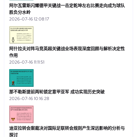
阿尔瓦雷斯闪耀德甲关键战一击定乾坤左右比赛走向成为球队
胜负分水岭
2026-07-16 12:08:17
阿什拉夫对阵马竞英超关键战全场表现深度回顾与解析决定性
作用
2026-07-16 11:11:51
那不勒斯提前两轮锁定意甲亚军 成功实现历史突破
2026-07-16 10:16:28
迪亚拉转会案裁决对国际足联转会规则产生深远影响的分析与
探讨