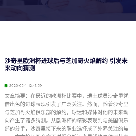
沙奇里欧洲杯进球后与芝加哥火焰解约 引发未
来动向猜测
2026-05-11 12:43:59
文章摘要：在最近的欧洲杯比赛中，瑞士球员沙奇里凭
借出色的进球表现引发了广泛关注。然而，随着沙奇里
与芝加哥火焰俱乐部的解约，球迷和媒体对他的未来动
向产生了诸多猜测。从欧洲杯的精彩表现到与美国俱乐
部的分手，沙奇里接下来的职业选择成了外界关注的焦