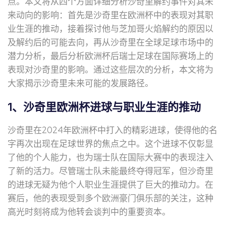
点。本文将从四个方面详细分析沙奇里解约事件对其未
来动向的影响：首先是沙奇里在欧洲杯中的表现对其职
业生涯的推动，接着探讨他与芝加哥火焰解约的原因以
及解约后的可能去向，再从沙奇里在全球足球市场中的
潜力分析，最后分析欧洲杯后瑞士足球在国际赛场上的
表现对沙奇里的影响。通过这些层次的分析，本文将为
大家揭示沙奇里未来可能的发展路径。
1、沙奇里欧洲杯进球与职业生涯的推动
沙奇里在2024年欧洲杯中打入的精彩进球，使得他的名
字再次出现在足球世界的焦点之中。这个进球不仅彰显
了他的个人能力，也为瑞士队在国际大赛中的表现注入
了新的活力。尽管瑞士队未能最终夺得冠军，但沙奇里
的进球无疑为他个人职业生涯提供了巨大的推动力。在
赛后，他的表现受到多个欧洲豪门俱乐部的关注，这种
高光时刻将成为他转会谈判中的重要资本。