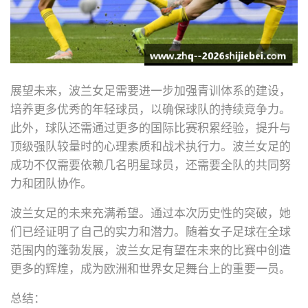
展望未来，波兰女足需要进一步加强青训体系的建设，
培养更多优秀的年轻球员，以确保球队的持续竞争力。
此外，球队还需通过更多的国际比赛积累经验，提升与
顶级强队较量时的心理素质和战术执行力。波兰女足的
成功不仅需要依赖几名明星球员，还需要全队的共同努
力和团队协作。
波兰女足的未来充满希望。通过本次历史性的突破，她
们已经证明了自己的实力和潜力。随着女子足球在全球
范围内的蓬勃发展，波兰女足有望在未来的比赛中创造
更多的辉煌，成为欧洲和世界女足舞台上的重要一员。
总结：