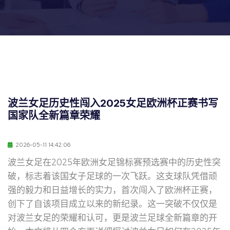
波兰女足历史性闯入2025女足欧洲杯正赛书写
国家队全新篇章荣耀
2026-05-11 14:42:06
波兰女足在2025年欧洲女足锦标赛预选赛中的历史性突
破，标志着该国女子足球的一次飞跃。这支球队凭借顽
强的毅力和日益增长的实力，首次闯入了欧洲杯正赛，
创下了自该项目成立以来的新纪录。这一突破不仅仅是
对波兰女足的荣耀和认可，更是波兰足球全新篇章的开