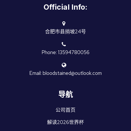
Official Info:
合肥市县捎坡24号
Phone: 13594780056
Email: bloodstained@outlook.com
导航
公司首页
解读2026世界杯