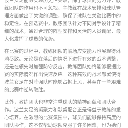
波兰女足能够实现历史性突破，除了球员的努力外，教
练团队的作用也不可忽视。主教练在战术安排和球队管
理方面做出了关键的调整，确保了球队在关键比赛中的
稳定性。在预选赛中，教练团队针对不同对手设计了精
细的战术，通过合理的阵型安排和灵活的人员调配，最
大化发挥了球员的优势。
在比赛的过程中，教练团队的临场应变能力也展现得淋
漓尽致。无论是在落后的情况下进行有效的战术调整，
还是在领先时加强防守反击，教练团队始终能够根据比
赛的实际情况作出快速反应。这种高效的战术部署使得
波兰女足在对阵强队时能够占据上风，甚至在一些艰难
的比赛中逆转取胜。
此外，教练团队也非常注重球队的精神面貌和团队合
作。波兰女足的凝聚力和默契配合正是得益于教练的悉
心培养。在激烈的比赛氛围中，球员们能够保持高度的
团队协作，这不仅帮助球队克服了许多困难，也为她们