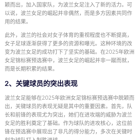
颖而出，加入国家队，为波兰女足注入了新的活力。可
以说，波兰女足的崛起并非偶然，而是多方因素共同作
用的结果。
此外，波兰的社会对女子体育的重视程度也不断提高，
女子足球逐渐获得了更多的资源和曝光。这种环境的改
变为波兰女足的成功打下了坚实的基础。在2025年欧洲
女足锦标赛预选赛中，波兰女足的崛起并非一蹴而就，
而是长期积累的结果。
2、关键球员的突出表现
波兰女足能够在2025年欧洲女足锦标赛预选赛中脱颖而
出，关键球员的表现无疑是其中的重要因素。首先，队
长和前锋的表现尤为突出，她们在进攻端的威胁为波兰
女足的胜利奠定了基础。作为球队的进攻核心，这位前
锋在预选赛中展现出了非凡的得分能力，多次在关键时