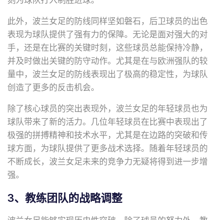
刻为球队打入制胜进球。
此外，波兰女足的防线同样坚如磐石，后卫球员的出色
表现为球队提供了强有力的保障。无论是面对强大的对
手，还是在比赛的关键时刻，这些球员总能保持冷静，
并及时做出关键的防守动作。尤其是在与欧洲强队的较
量中，波兰女足的防线表现出了极高的稳定性，为球队
创造了更多的反击机会。
除了核心球员的突出表现外，波兰女足的年轻球员也为
球队带来了新的活力。几位年轻球员在比赛中表现出了
极强的拼搏精神和技术水平，尤其是在边路的突破和传
球方面，为球队提供了更多战术选择。随着年轻球员的
不断成长，波兰女足未来的竞争力无疑将得到进一步增
强。
3、教练团队的战略调整