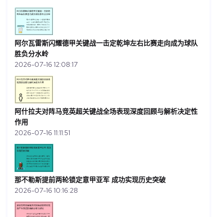
阿尔瓦雷斯闪耀德甲关键战一击定乾坤左右比赛走向成为球队
胜负分水岭
2026-07-16 12:08:17
阿什拉夫对阵马竞英超关键战全场表现深度回顾与解析决定性
作用
2026-07-16 11:11:51
那不勒斯提前两轮锁定意甲亚军 成功实现历史突破
2026-07-16 10:16:28