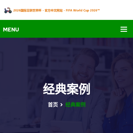
经典案例
首页
经典案例