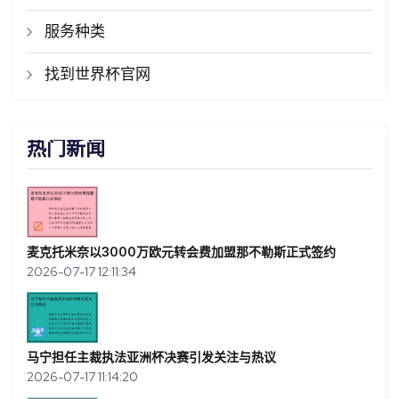
服务种类
找到世界杯官网
热门新闻
麦克托米奈以3000万欧元转会费加盟那不勒斯正式签约
2026-07-17 12:11:34
马宁担任主裁执法亚洲杯决赛引发关注与热议
2026-07-17 11:14:20