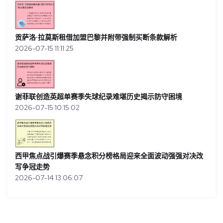
贡萨洛·拉莫斯租借加盟巴黎并附带强制买断条款解析
2026-07-15 11:11:25
谢菲联创造英超单赛季失球纪录难堪历史揭示防守困境
2026-07-15 10:15:02
西甲焦点战引爆赛季悬念积分榜格局迎来全面波动强强对决改
写争冠走势
2026-07-14 13:06:07