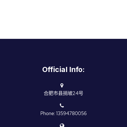
Official Info:
合肥市县捎坡24号
Phone: 13594780056