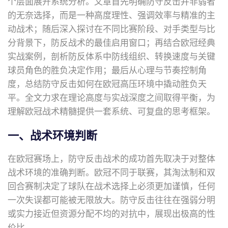
个层面展开系统分析。文章首先明确防守反击并非弱者
的无奈选择，而是一种高度理性、强调效率与精准的主
动战术；随后深入探讨在不同比赛阶段、对手类型与比
分背景下，防反战术的最佳启用窗口；再结合欧冠经典
实战案例，剖析防反体系中防线组织、转换速度与关键
球员角色的胜负决定作用；最后从心理与节奏控制角
度，总结防守反击如何在欧冠高压环境中撬动胜负天
平。全文力求在理论高度与实战深度之间取得平衡，为
理解欧冠战术精髓提供一套系统、可复盘的思考框架。
一、战术环境判断
在欧冠赛场上，防守反击战术的成功首先取决于对整体
战术环境的准确判断。欧冠不同于联赛，其淘汰制和双
回合赛制决定了球队在战术选择上必须更加谨慎，任何
一次失误都可能被无限放大。防守反击往往在强弱分明
或实力接近但资源分配不均的对抗中，展现出极高的性
价比。