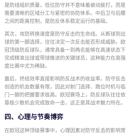
是防线组织质量，低位防守并不意味着被动挨打，而是
需要清晰的区域分工与紧密的协防体系。中后卫与后腰
之间的距离控制，是防反体系稳定运行的基础。
其次，攻防转换速度是防守反击的生命线。从断球到出
球的第一脚选择，往往决定一次反击能否形成威胁。欧
冠顶级防反球队，通常具备一到两名能够在高速状态下
完成精准出球或带球推进的关键球员，这种能力在高强
度比赛中尤为稀缺。
最后，终结效率直接影响防反战术的收益率。防守反击
创造的机会数量有限，因此对射门选择、跑位时机与临
门一脚的把握要求极高。欧冠赛场上，防反球队往往依
靠极少数机会完成致命一击，这正是其战术魅力所在。
四、心理与节奏博弈
在欧冠这种顶级赛事中，心理因素对防守反击的影响常