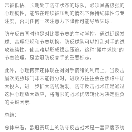
常被低估。长期处于防守状态的球队，必须具备极强的
心理韧性，能够在连续被压制的情况下保持纪律性与专
注度，否则任何一次注意力下降都可能导致失球。
防守反击同时也是对比赛节奏的主动掌控。通过延缓发
球、合理犯规和节奏切换，防反球队可以打乱对手的进
攻连续性，使其难以形成稳定压迫。这种“慢中求快”的
节奏管理，是欧冠防反高手的重要标志。
此外，心理博弈还体现在对对手情绪的利用上。当反击
屡次威胁球门却未能得分时，进攻方往往会在焦虑中加
大投入，进一步扩大防线漏洞。防守反击战术正是通过
这种心理放大效应，将有限的战术优势转化为决定胜负
的关键因素。
总结：
总体来看，欧冠赛场上的防守反击战术是一套高度系统