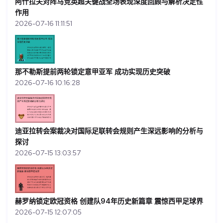
阿什拉夫对阵马竞英超关键战全场表现深度回顾与解析决定性
作用
2026-07-16 11:11:51
那不勒斯提前两轮锁定意甲亚军 成功实现历史突破
2026-07-16 10:16:28
迪亚拉转会案裁决对国际足联转会规则产生深远影响的分析与
探讨
2026-07-15 13:03:57
赫罗纳锁定欧冠资格 创建队94年历史新篇章 震惊西甲足球界
2026-07-15 12:07:05