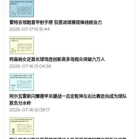
雷特吉领跑意甲射手榜 狂揽进球展现锋线统治力
2026-07-17 10:15:44
阿森纳女足酋长球场连创新高多场观众突破六万人
2026-07-16 13:04:36
阿尔瓦雷斯闪耀德甲关键战一击定乾坤左右比赛走向成为球队
胜负分水岭
2026-07-16 12:08:17