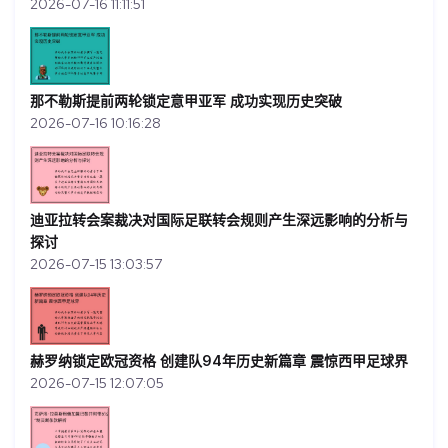
2026-07-16 11:11:51
那不勒斯提前两轮锁定意甲亚军 成功实现历史突破
2026-07-16 10:16:28
迪亚拉转会案裁决对国际足联转会规则产生深远影响的分析与
探讨
2026-07-15 13:03:57
赫罗纳锁定欧冠资格 创建队94年历史新篇章 震惊西甲足球界
2026-07-15 12:07:05