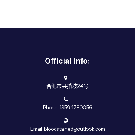
Official Info:
合肥市县捎坡24号
Phone: 13594780056
Email: bloodstained@outlook.com