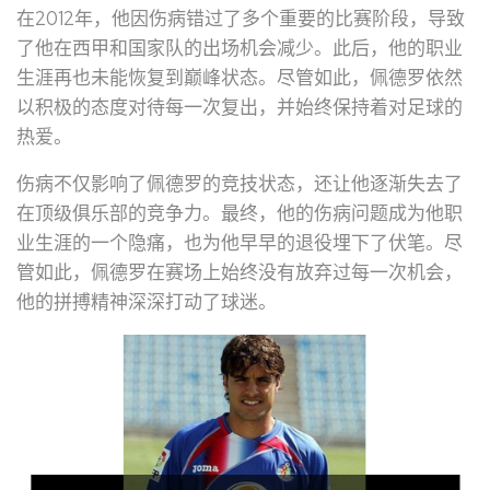
在2012年，他因伤病错过了多个重要的比赛阶段，导致
了他在西甲和国家队的出场机会减少。此后，他的职业
生涯再也未能恢复到巅峰状态。尽管如此，佩德罗依然
以积极的态度对待每一次复出，并始终保持着对足球的
热爱。
伤病不仅影响了佩德罗的竞技状态，还让他逐渐失去了
在顶级俱乐部的竞争力。最终，他的伤病问题成为他职
业生涯的一个隐痛，也为他早早的退役埋下了伏笔。尽
管如此，佩德罗在赛场上始终没有放弃过每一次机会，
他的拼搏精神深深打动了球迷。