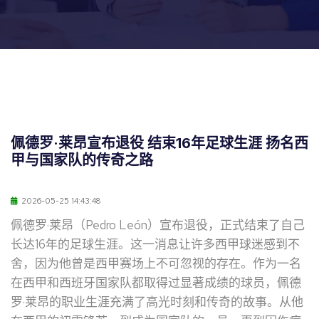
佩德罗·莱昂宣布退役 结束16年足球生涯 扬名西
甲与国家队的传奇之路
2026-05-25 14:43:48
佩德罗·莱昂（Pedro León）宣布退役，正式结束了自己
长达16年的足球生涯。这一消息让许多西甲球迷感到不
舍，因为他曾是西甲赛场上不可忽视的存在。作为一名
在西甲和西班牙国家队都取得过显著成绩的球员，佩德
罗·莱昂的职业生涯充满了高光时刻和传奇的故事。从他