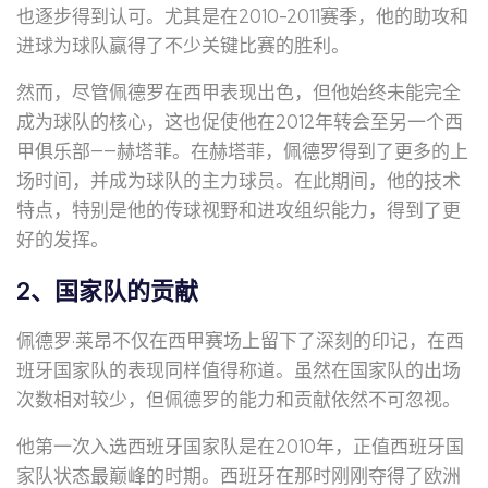
也逐步得到认可。尤其是在2010-2011赛季，他的助攻和
进球为球队赢得了不少关键比赛的胜利。
然而，尽管佩德罗在西甲表现出色，但他始终未能完全
成为球队的核心，这也促使他在2012年转会至另一个西
甲俱乐部——赫塔菲。在赫塔菲，佩德罗得到了更多的上
场时间，并成为球队的主力球员。在此期间，他的技术
特点，特别是他的传球视野和进攻组织能力，得到了更
好的发挥。
2、国家队的贡献
佩德罗·莱昂不仅在西甲赛场上留下了深刻的印记，在西
班牙国家队的表现同样值得称道。虽然在国家队的出场
次数相对较少，但佩德罗的能力和贡献依然不可忽视。
他第一次入选西班牙国家队是在2010年，正值西班牙国
家队状态最巅峰的时期。西班牙在那时刚刚夺得了欧洲