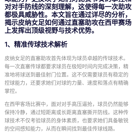
对对手防线的深刻理解，这使得每一次助攻
都极具威胁性。本文旨在通过详尽的分析，
揭示皮纳女足如何通过直塞助攻在西甲赛场
上发挥出顶级视野与技术优势。
1、精准传球技术解析
皮纳女足的直塞助攻首先体现为球员卓越的传球技术。
每一次直塞传球都要求球员在极短时间内完成决策，精
准地将球送到最佳射门位置。这不仅需要球员有稳定的
控球能力，还要求她们对球的力量、速度和落点有精确
掌控。
在西甲客场比赛中，面对对手高压逼抢，球员仍然能够
保持冷静，通过短距离或长距离直塞撕开防线。这种传
球技术不仅考验球员的身体素质，也要求她们具备敏锐
的空间感知能力，从而在瞬间找到最佳传球线路。