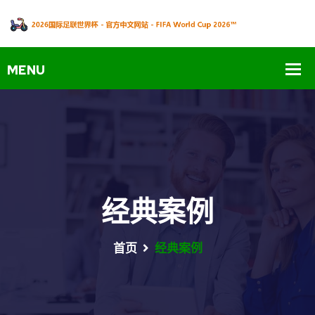
经典案例
首页
经典案例