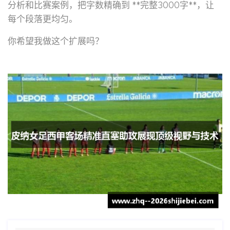
分析和比赛案例，把字数精确到 **完整3000字**，让
每个段落更均匀。
你希望我做这个扩展吗？