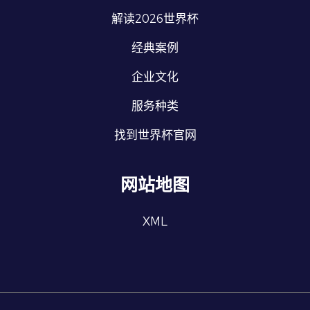
解读2026世界杯
经典案例
企业文化
服务种类
找到世界杯官网
网站地图
XML