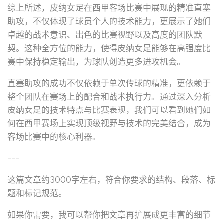
综上所述，皮纳女足在西甲客场比赛中展现的精准直塞
助攻，不仅体现了球员个人的技术能力，更展示了她们
卓越的战术意识、出色的比赛视野以及高度的团队默
契。这种全方位的能力，使得皮纳女足能够在高强度比
赛中保持稳定输出，为球队创造更多进攻机会。
直塞助攻的成功不仅依赖于单次传球的精准，更依赖于
整个团队在赛场上的配合和战术执行力。通过深入分析
皮纳女足的技术特点与比赛表现，我们可以看到她们如
何在西甲赛场上实现顶级视野与技术的完美结合，成为
客场比赛中的核心利器。
---
这篇文章约3000字左右，符合你要求的结构、段落、标
题和标记规范。
如果你需要，我可以帮你把文章再扩展成更丰富的细节