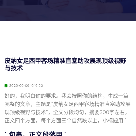
皮纳女足西甲客场精准直塞助攻展现顶级视野
与技术
2026-06-09 16:19:50
好的，我明白你的要求。我会按照你的结构，生成一篇
完整的文章，主题是“皮纳女足西甲客场精准直塞助攻展
现顶级视野与技术”，全文分段均匀，摘要300字左右，
正文四个方面，每个方面三个自然段以上，小标题用 `
` 包裹，正文段落用 `