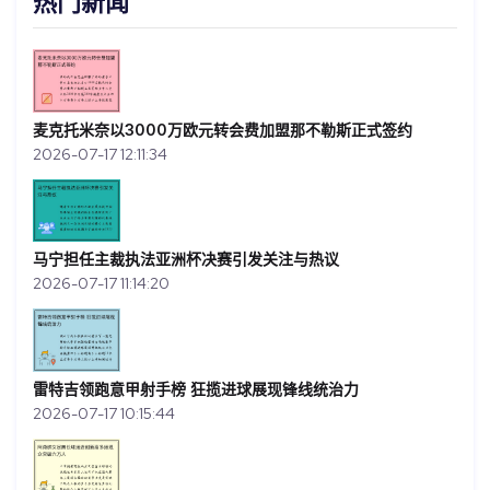
热门新闻
麦克托米奈以3000万欧元转会费加盟那不勒斯正式签约
2026-07-17 12:11:34
马宁担任主裁执法亚洲杯决赛引发关注与热议
2026-07-17 11:14:20
雷特吉领跑意甲射手榜 狂揽进球展现锋线统治力
2026-07-17 10:15:44