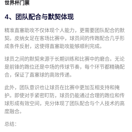
世界杯门票
4、团队配合与默契体现
精准直塞助攻不仅体现个人能力，更需要团队配合的默
契。皮纳女足在客场比赛中，球员间的传跑配合几乎形
成条件反射，这使得直塞助攻能够顺利完成。
球员之间的默契来源于长期训练和比赛中的磨合。无论
是前锋的跑位还是中场的传球节奏，每个环节都精确配
合，保证了直塞球的高效传递。
此外，团队意识也让球员在比赛中更加互相支持和掩
护。即使对手紧密盯防，球员仍能通过合理的跑位和传
球形成有效空间，充分体现了团队配合与个人技术的高
度融合。
总结：