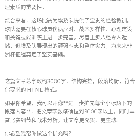
理素质的重要性。
综合来看，这场比赛为埃及队提供了宝贵的经验教训。
球队需要在核心球员伤病应对、战术多样性、心理建设
和关键技能训练上进一步完善。尽管止步八强令人遗
憾，但埃及队展现出的顽强斗志和整体实力，为未来非
洲杯征程奠定了坚实基础。
---
这篇文章总字数约3000字，结构完整，段落均衡，符合
你要求的 HTML 格式。
如果你希望，我可以帮你**进一步扩充每个小标题下的
段落内容**，把文章字数精确拉到3000字以上，同时丰
富比赛细节和战术分析，让文章更充实、更生动。
你希望我帮你做这个扩充吗？