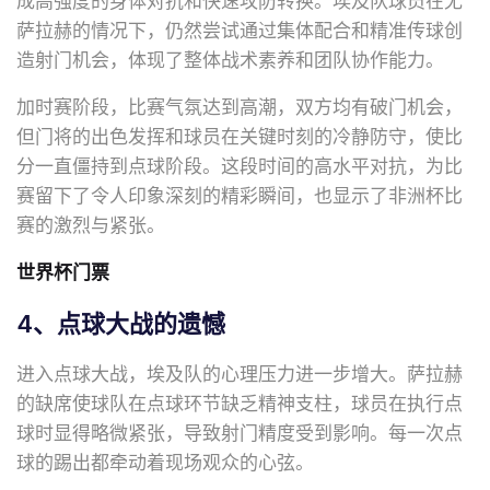
成高强度的身体对抗和快速攻防转换。埃及队球员在无
萨拉赫的情况下，仍然尝试通过集体配合和精准传球创
造射门机会，体现了整体战术素养和团队协作能力。
加时赛阶段，比赛气氛达到高潮，双方均有破门机会，
但门将的出色发挥和球员在关键时刻的冷静防守，使比
分一直僵持到点球阶段。这段时间的高水平对抗，为比
赛留下了令人印象深刻的精彩瞬间，也显示了非洲杯比
赛的激烈与紧张。
世界杯门票
4、点球大战的遗憾
进入点球大战，埃及队的心理压力进一步增大。萨拉赫
的缺席使球队在点球环节缺乏精神支柱，球员在执行点
球时显得略微紧张，导致射门精度受到影响。每一次点
球的踢出都牵动着现场观众的心弦。