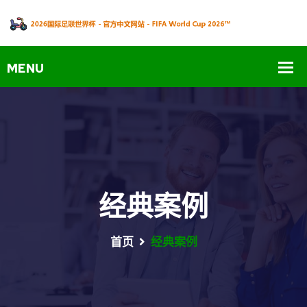
经典案例
首页
经典案例