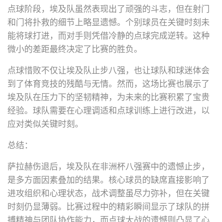
点球阶段，埃及队虽然表现出了顽强的斗志，但在射门
和门将扑救的细节上略显遗憾。个别球员在关键时刻未
能将球打进，而对手则凭借冷静的点球完成逆转。这种
微小的差距最终决定了比赛的胜负。
点球惜败不仅让埃及队止步八强，也让球队和球迷体会
到了体育竞技的残酷与无情。然而，这场比赛也展示了
埃及队在压力下的坚韧精神，为未来的比赛积累了宝贵
经验。球队需要在心理调适和点球训练上进行改进，以
应对类似关键时刻。
总结：
萨拉赫伤退后，埃及队在非洲杯八强赛中的遗憾止步，
是多方面因素叠加的结果。核心球员的缺席直接影响了
进攻组织和心理状态，战术调整虽尽力弥补，但在关键
时刻仍显薄弱。比赛过程中的精彩瞬间显示了球队的拼
搏精神与团队协作能力，而点球大战的遗憾则凸显了心