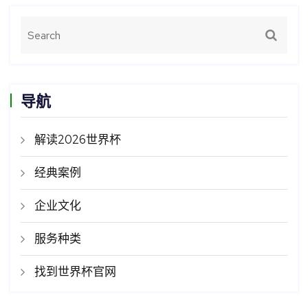
导航
解读2026世界杯
经典案例
企业文化
服务种类
找到世界杯官网