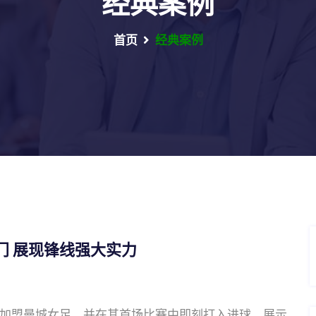
经典案例
首页
经典案例
门 展现锋线强大实力
日加盟曼城女足，并在其首场比赛中即刻打入进球，展示