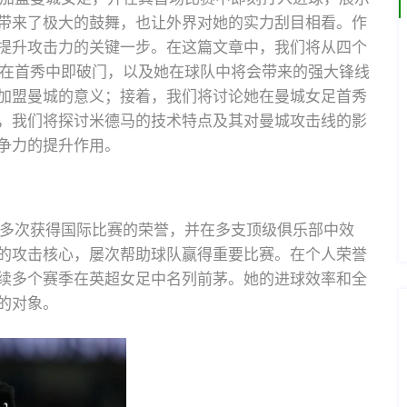
带来了极大的鼓舞，也让外界对她的实力刮目相看。作
提升攻击力的关键一步。在这篇文章中，我们将从四个
何在首秀中即破门，以及她在球队中将会带来的强大锋线
加盟曼城的意义；接着，我们将讨论她在曼城女足首秀
，我们将探讨米德马的技术特点及其对曼城攻击线的影
争力的提升作用。
曾多次获得国际比赛的荣誉，并在多支顶级俱乐部中效
的攻击核心，屡次帮助球队赢得重要比赛。在个人荣誉
续多个赛季在英超女足中名列前茅。她的进球效率和全
的对象。