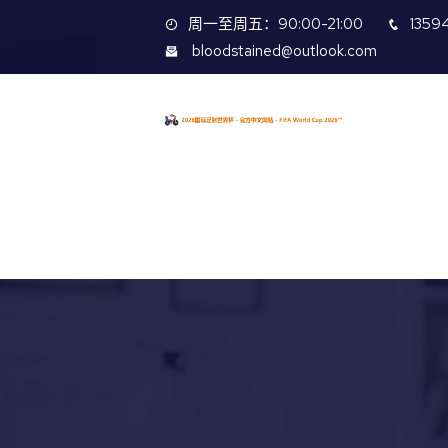
周一至周五：90:00-21:00
1359
bloodstained@outlook.com