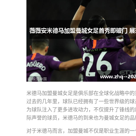
米德马加盟曼城女足是俱乐部在全球化战略中的
过去的几年里，球队已经拥有了一些世界级的球员，如
为球队注入了更多进攻动力，不仅提升了锋线的
际声誉的球员，米德马的到来也为曼城女足的品
对于米德马而言，加盟曼城不仅是职业生涯的一