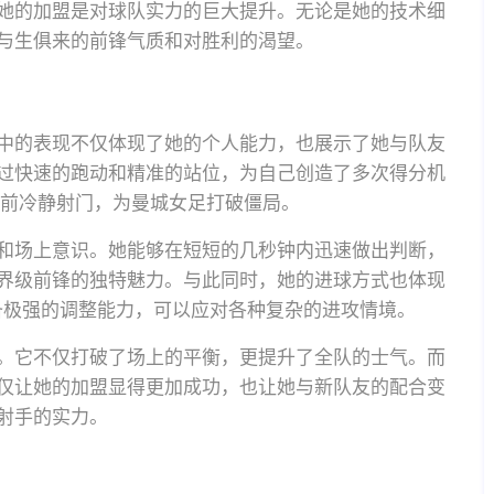
她的加盟是对球队实力的巨大提升。无论是她的技术细
与生俱来的前锋气质和对胜利的渴望。
中的表现不仅体现了她的个人能力，也展示了她与队友
过快速的跑动和精准的站位，为自己创造了多次得分机
门前冷静射门，为曼城女足打破僵局。
和场上意识。她能够在短短的几秒钟内迅速做出判断，
界级前锋的独特魅力。与此同时，她的进球方式也体现
备极强的调整能力，可以应对各种复杂的进攻情境。
。它不仅打破了场上的平衡，更提升了全队的士气。而
仅让她的加盟显得更加成功，也让她与新队友的配合变
射手的实力。