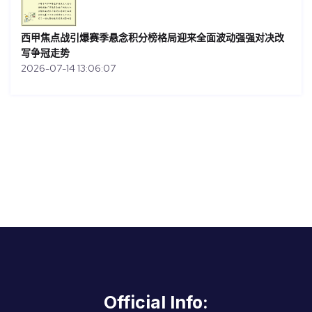
西甲焦点战引爆赛季悬念积分榜格局迎来全面波动强强对决改
写争冠走势
2026-07-14 13:06:07
Official Info: