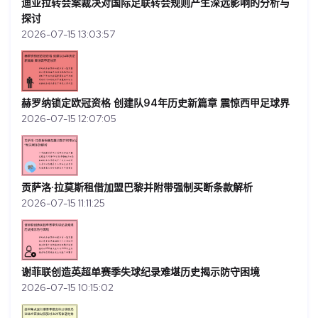
迪亚拉转会案裁决对国际足联转会规则产生深远影响的分析与
探讨
2026-07-15 13:03:57
赫罗纳锁定欧冠资格 创建队94年历史新篇章 震惊西甲足球界
2026-07-15 12:07:05
贡萨洛·拉莫斯租借加盟巴黎并附带强制买断条款解析
2026-07-15 11:11:25
谢菲联创造英超单赛季失球纪录难堪历史揭示防守困境
2026-07-15 10:15:02