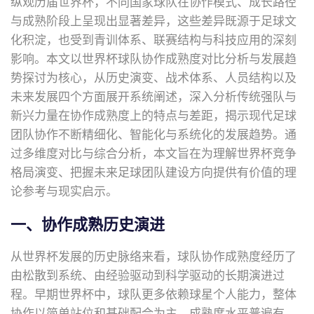
纵观历届世界杯，不同国家球队在协作模式、成长路径
与成熟阶段上呈现出显著差异，这些差异既源于足球文
化积淀，也受到青训体系、联赛结构与科技应用的深刻
影响。本文以世界杯球队协作成熟度对比分析与发展趋
势探讨为核心，从历史演变、战术体系、人员结构以及
未来发展四个方面展开系统阐述，深入分析传统强队与
新兴力量在协作成熟度上的特点与差距，揭示现代足球
团队协作不断精细化、智能化与系统化的发展趋势。通
过多维度对比与综合分析，本文旨在为理解世界杯竞争
格局演变、把握未来足球团队建设方向提供有价值的理
论参考与现实启示。
一、协作成熟历史演进
从世界杯发展的历史脉络来看，球队协作成熟度经历了
由松散到系统、由经验驱动到科学驱动的长期演进过
程。早期世界杯中，球队更多依赖球星个人能力，整体
协作以简单站位和基础配合为主，成熟度水平普遍有