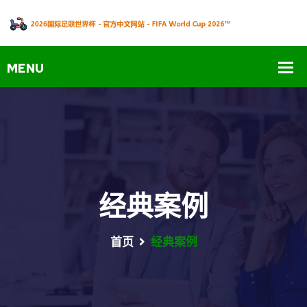
经典案例
首页
经典案例