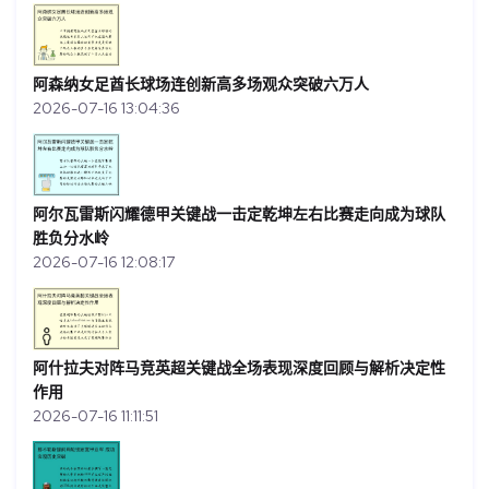
阿森纳女足酋长球场连创新高多场观众突破六万人
2026-07-16 13:04:36
阿尔瓦雷斯闪耀德甲关键战一击定乾坤左右比赛走向成为球队
胜负分水岭
2026-07-16 12:08:17
阿什拉夫对阵马竞英超关键战全场表现深度回顾与解析决定性
作用
2026-07-16 11:11:51