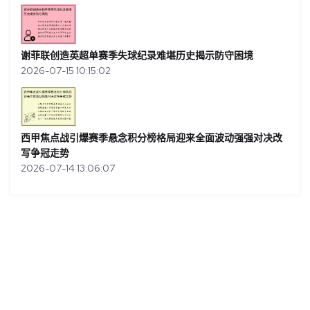
谢菲联创造英超单赛季失球纪录难堪历史揭示防守困境
2026-07-15 10:15:02
西甲焦点战引爆赛季悬念积分榜格局迎来全面波动强强对决改
写争冠走势
2026-07-14 13:06:07