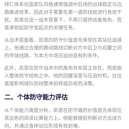
拜仁体系化国家队风格通常强调中后场的出球稳定与边
路推进效率，因此对手需要在第一道防线就进行有效干
扰。凯恩在这一战术背景下，不再只是终结者角色，而
是承担起防守发起点的关键任务。
从战术层面看，凯恩的防守价值首先体现在其站位选择
上。他通过合理的跑动路线切断对方中后卫与后腰之间
的传球线路，为本方中场压迫创造有利条件。
此外，凯恩在防守战术中的角色并非孤立存在，而是嵌
入整体防守结构之中。他的回撤深度与压迫时机，往往
直接影响球队防线整体前移或后收的决策。
二、个体防守能力评估
从个体能力角度分析，凯恩在防守端的价值首先体现在
其出色的阅读比赛能力上。他能够提前判断对方出球方
向，并通过身体站位形成有效封堵。