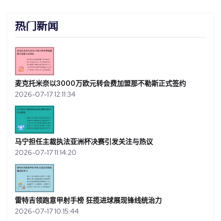
热门新闻
麦克托米奈以3000万欧元转会费加盟那不勒斯正式签约
2026-07-17 12:11:34
马宁担任主裁执法亚洲杯决赛引发关注与热议
2026-07-17 11:14:20
雷特吉领跑意甲射手榜 狂揽进球展现锋线统治力
2026-07-17 10:15:44