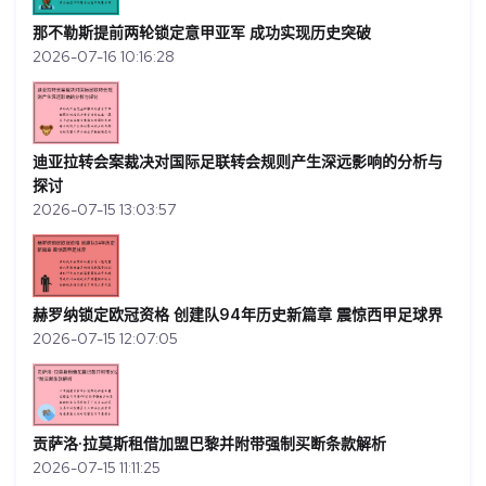
那不勒斯提前两轮锁定意甲亚军 成功实现历史突破
2026-07-16 10:16:28
迪亚拉转会案裁决对国际足联转会规则产生深远影响的分析与
探讨
2026-07-15 13:03:57
赫罗纳锁定欧冠资格 创建队94年历史新篇章 震惊西甲足球界
2026-07-15 12:07:05
贡萨洛·拉莫斯租借加盟巴黎并附带强制买断条款解析
2026-07-15 11:11:25