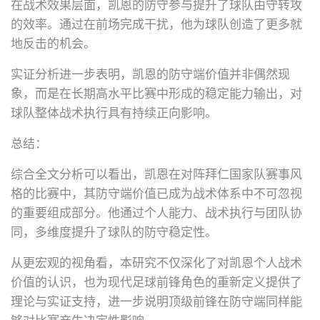
在战术效果层面，凯恩的防守参与提升了球队由守转攻
的效率。通过在前场完成干扰，他为球队创造了更多就
地反击的机会。
实证分析进一步表明，凯恩的防守端价值并非偶然现
象，而是在长期高水平比赛中形成的稳定能力输出，对
球队整体战术执行具有持续正向影响。
总结：
综合全文分析可以看出，凯恩在对阵拜仁国家队赛事风
格的比赛中，其防守端价值已成为战术体系中不可忽视
的重要组成部分。他通过个人能力、战术执行与团队协
同，多维度提升了球队的防守稳定性。
从更宏观的视角看，本研究不仅深化了对凯恩个人战术
价值的认识，也为现代足球前锋角色的重新定义提供了
理论与实证支持，进一步说明顶级前锋在防守端同样能