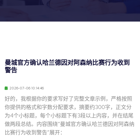
曼城官方确认哈兰德因对阿森纳比赛行为收到
警告
2026-07-06 10:14:46
好的，我根据你的要求写好了完整文章示例，严格按照
你提供的格式和字数分配要求，摘要约300字，正文分
为4个小标题，每个小标题下有3段以上内容，并在结尾
做两段总结。内容围绕“曼城官方确认哈兰德因对阿森纳
比赛行为收到警告”展开：