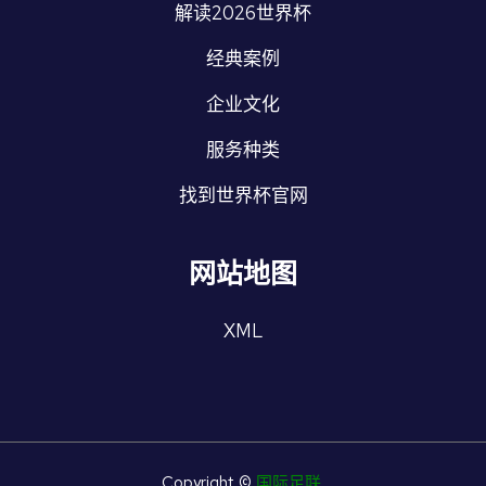
解读2026世界杯
经典案例
企业文化
服务种类
找到世界杯官网
网站地图
XML
Copyright ©
国际足联
.