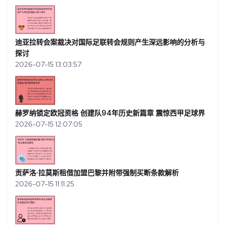
迪亚拉转会案裁决对国际足联转会规则产生深远影响的分析与
探讨
2026-07-15 13:03:57
赫罗纳锁定欧冠资格 创建队94年历史新篇章 震惊西甲足球界
2026-07-15 12:07:05
贡萨洛·拉莫斯租借加盟巴黎并附带强制买断条款解析
2026-07-15 11:11:25