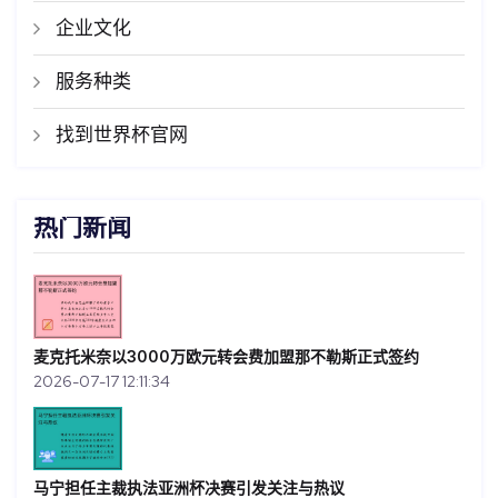
企业文化
服务种类
找到世界杯官网
热门新闻
麦克托米奈以3000万欧元转会费加盟那不勒斯正式签约
2026-07-17 12:11:34
马宁担任主裁执法亚洲杯决赛引发关注与热议