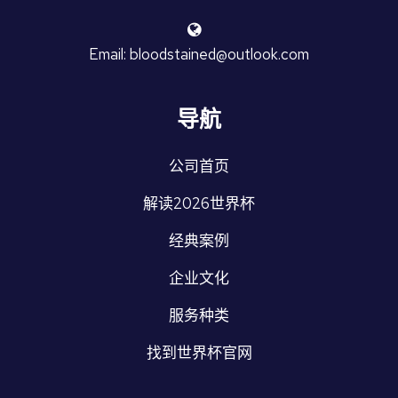
Email: bloodstained@outlook.com
导航
公司首页
解读2026世界杯
经典案例
企业文化
服务种类
找到世界杯官网