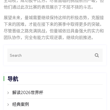
主动权，成功扳平比分。尽管面临的挑战依然严峻，但
他们通过此次比赛的表现展示了不屈不挠的斗志。
展望未来，曼城需要继续保持这样的积极态势，克服接
下来的困难，才能在接下来的赛季中取得更多的突破。
尽管晋级之路充满挑战，但曼城依旧具备强大的实力和
团队协作，完全有能力实现逆袭，继续向前推进。
导航
解读2026世界杯
经典案例