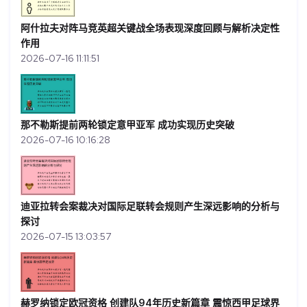
阿什拉夫对阵马竞英超关键战全场表现深度回顾与解析决定性
作用
2026-07-16 11:11:51
那不勒斯提前两轮锁定意甲亚军 成功实现历史突破
2026-07-16 10:16:28
迪亚拉转会案裁决对国际足联转会规则产生深远影响的分析与
探讨
2026-07-15 13:03:57
赫罗纳锁定欧冠资格 创建队94年历史新篇章 震惊西甲足球界