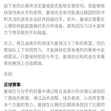
接下来的比赛将决定曼城是否能够逆袭成功。若能够继
续保持高水平的发挥，曼城完全有可能通过稳固的防守
和灵活的进攻去追赶并超越对手。此外，曼城还需要在
心理和体能层面做好充分的准备，避免因压力过大或体
力下降导致的不利局面。
总之，格瓦迪奥尔的进球为曼城注入了新的希望，但仍
需球队上下共同努力，才能继续在竞争激烈的赛季中走
得更远。只要保持团结与专注，曼城依旧有机会在本赛
季的赛场上创造辉煌。
总结：
足球赛事
曼城在与对手的较量中通过格瓦迪奥尔的关键头球找回
了晋级的希望。通过战术调整、球员表现、心态转变等
多个方面的努力，曼城在比赛的后期逐渐找回了比赛的