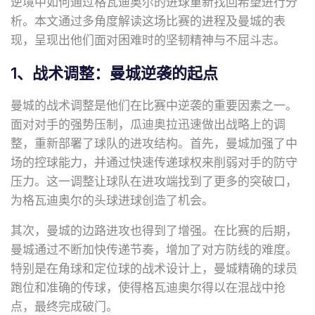
逆境中如何通过格瓦迪奥尔的进球重新找回希望进行分
析。本文通过多角度解读这场比赛的进程及曼城的表
现，呈现出他们面对困难时的坚韧精神与不屈斗志。
1、战术调整：曼城逆袭的起点
曼城的战术调整是他们在比赛中逆袭的重要因素之一。
面对对手的强势压制，瓜迪奥拉迅速做出战略上的调
整，重新部署了球队的进攻结构。首先，曼城加强了中
场的控球能力，并通过快速传递球权来削弱对手的防守
压力。这一调整让球队在进攻端找到了更多的突破口，
为格瓦迪奥尔的头球进球创造了机会。
其次，曼城的边路进攻也得到了增强。在比赛的后期，
曼城通过不断加快传递节奏，增加了对方防线的难度。
特别是在角球和定位球的战术设计上，曼城精确的球员
跑位和准确的传球，使得格瓦迪奥尔得以在混战中抢
点，最终完成破门。