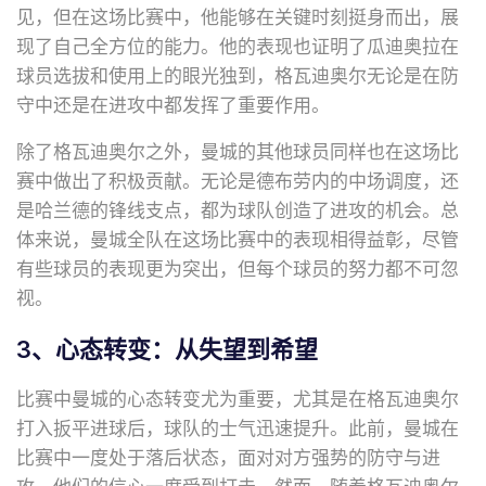
见，但在这场比赛中，他能够在关键时刻挺身而出，展
现了自己全方位的能力。他的表现也证明了瓜迪奥拉在
球员选拔和使用上的眼光独到，格瓦迪奥尔无论是在防
守中还是在进攻中都发挥了重要作用。
除了格瓦迪奥尔之外，曼城的其他球员同样也在这场比
赛中做出了积极贡献。无论是德布劳内的中场调度，还
是哈兰德的锋线支点，都为球队创造了进攻的机会。总
体来说，曼城全队在这场比赛中的表现相得益彰，尽管
有些球员的表现更为突出，但每个球员的努力都不可忽
视。
3、心态转变：从失望到希望
比赛中曼城的心态转变尤为重要，尤其是在格瓦迪奥尔
打入扳平进球后，球队的士气迅速提升。此前，曼城在
比赛中一度处于落后状态，面对对方强势的防守与进