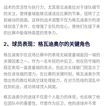
战术的灵活性与执行力，尤其是瓜迪奥拉对于球队细节
的关注，使得曼城能够迅速适应比赛的节奏，扭转了之
前被动的局面。这样的战术调整不仅为格瓦迪奥尔的进
球创造了条件，也增强了全队的信心，使他们在接下来
的比赛中能保持高度的竞争力。
2、球员表现：格瓦迪奥尔的关键角色
格瓦迪奥尔在这场比赛中的表现无疑是曼城扳回一城的
关键因素之一。作为一名年轻的中后卫，他在防守端的
稳定表现一直是曼城的亮点，但此次头球破门则显示了
他在进攻端的潜力。在比赛的关键时刻，格瓦迪奥尔凭
借出色的跑位和高空球处理能力，在对方防线的混乱中
找到机会，成功将球顶入网窝。
格瓦迪奥尔的进球不仅是个人能力的体现，也反映了他
在团队中的重要性。尽管作为后卫，他的进球并不常