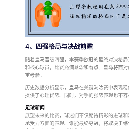
4、四强格局与决战前瞻
随着皇马晋级四强，本赛季欧冠的最终对决格局
和核心球员，比赛充满悬念和看点。皇马将面对
重考验。
历史数据分析显示，皇马在关键淘汰赛中表现稳
提供了心理优势。同时，对手的强势表现也不容
足球新闻
展望未来的比赛，球迷们不仅期待精彩的进球和
承受力方面的表现。谁能最终夺冠，将取决于综