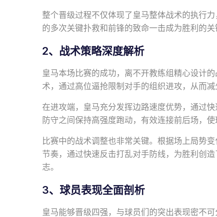
整个晋级过程不仅体现了皇马整体战术的执行力
的多次关键扑救和前锋的致命一击成为胜利的关
2、战术策略深度解析
皇马本场比赛的成功，离不开教练组精心设计的
术，通过高位逼抢限制对手的组织进攻，从而减
在进攻端，皇马充分发挥边路速度优势，通过快
防守之间保持高强度跑动，有效连接前后场，使
比赛中的战术调整也非常关键。根据场上局势变
节奏，通过快速反击打乱对手防线，为胜利创造
志。
3、球员表现全面剖析
皇马能够晋级四强，与球员们的突出表现密不可