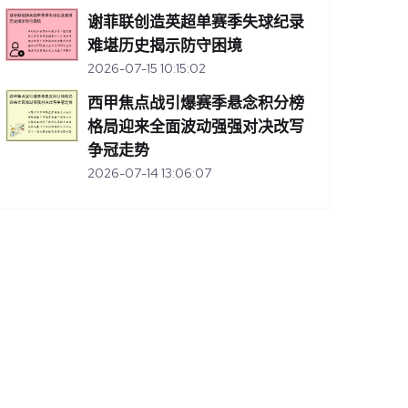
谢菲联创造英超单赛季失球纪录
难堪历史揭示防守困境
2026-07-15 10:15:02
西甲焦点战引爆赛季悬念积分榜
格局迎来全面波动强强对决改写
争冠走势
2026-07-14 13:06:07