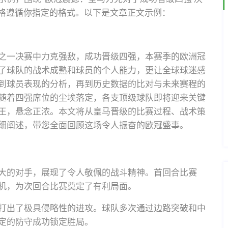
严格遵循你指定的格式。以下是文章正文示例：
之一决赛中力克强敌，成功晋级四强，本赛季的欧洲冠
了球队的战术成熟和球员的个人能力，更让全球球迷感
到球员表现的分析，再到历史数据的比对与未来赛程的
随着四强席位的尘埃落定，各支顶级球队即将迎来关键
王，悬念正浓。本文将从皇马晋级的比赛过程、战术策
细阐述，带您全面回顾这场令人振奋的欧冠盛事。
大的对手，展现了令人敬佩的战斗精神。首回合比赛
机，为次回合比赛奠定了有利局面。
打出了极具侵略性的进攻。球队多次通过边路突破和中
定的防守成功锁定胜局。