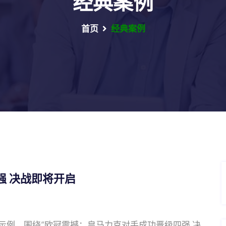
经典案例
首页
经典案例
强 决战即将开启
示例，围绕“欧冠震撼：皇马力克对手成功晋级四强 决