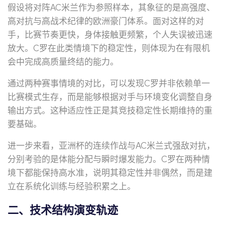
假设将对阵AC米兰作为参照样本，其象征的是高强度、
高对抗与高战术纪律的欧洲豪门体系。面对这样的对
手，比赛节奏更快，身体接触更频繁，个人失误被迅速
放大。C罗在此类情境下的稳定性，则体现为在有限机
会中完成高质量终结的能力。
通过两种赛事情境的对比，可以发现C罗并非依赖单一
比赛模式生存，而是能够根据对手与环境变化调整自身
输出方式。这种适应性正是其竞技稳定性长期维持的重
要基础。
进一步来看，亚洲杯的连续作战与AC米兰式强敌对抗，
分别考验的是体能分配与瞬时爆发能力。C罗在两种情
境下都能保持高水准，说明其稳定性并非偶然，而是建
立在系统化训练与经验积累之上。
二、技术结构演变轨迹