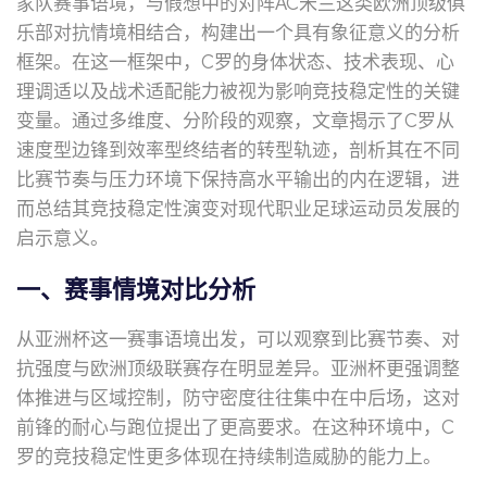
家队赛事语境，与假想中的对阵AC米兰这类欧洲顶级俱
乐部对抗情境相结合，构建出一个具有象征意义的分析
框架。在这一框架中，C罗的身体状态、技术表现、心
理调适以及战术适配能力被视为影响竞技稳定性的关键
变量。通过多维度、分阶段的观察，文章揭示了C罗从
速度型边锋到效率型终结者的转型轨迹，剖析其在不同
比赛节奏与压力环境下保持高水平输出的内在逻辑，进
而总结其竞技稳定性演变对现代职业足球运动员发展的
启示意义。
一、赛事情境对比分析
从亚洲杯这一赛事语境出发，可以观察到比赛节奏、对
抗强度与欧洲顶级联赛存在明显差异。亚洲杯更强调整
体推进与区域控制，防守密度往往集中在中后场，这对
前锋的耐心与跑位提出了更高要求。在这种环境中，C
罗的竞技稳定性更多体现在持续制造威胁的能力上。