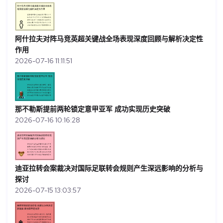
阿什拉夫对阵马竞英超关键战全场表现深度回顾与解析决定性
作用
2026-07-16 11:11:51
那不勒斯提前两轮锁定意甲亚军 成功实现历史突破
2026-07-16 10:16:28
迪亚拉转会案裁决对国际足联转会规则产生深远影响的分析与
探讨
2026-07-15 13:03:57