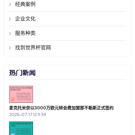
经典案例
企业文化
服务种类
找到世界杯官网
热门新闻
麦克托米奈以3000万欧元转会费加盟那不勒斯正式签约
2026-07-17 12:11:34